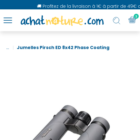
🚚 Profitez de la livraison à 1€ à partir de 49€ d
3
...
Jumelles Pirsch ED 8x42 Phase Coating