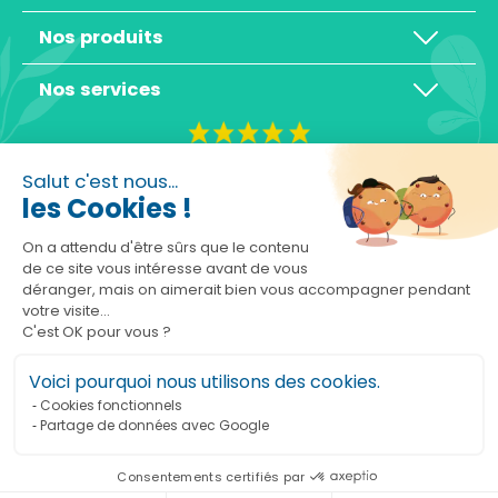
Nos produits
Nos services
4,3/5
Salut c'est nous...
les Cookies !
On a attendu d'être sûrs que le contenu
de ce site vous intéresse avant de vous
déranger, mais on aimerait bien vous accompagner pendant
Basé sur 10465 avis
votre visite...
C'est OK pour vous ?
Voici pourquoi nous utilisons des cookies.
Cookies fonctionnels
Partage de données avec Google
Ajouter au panier
Consentements certifiés par
Marchand approuvé par la Société des Avis Garantis,