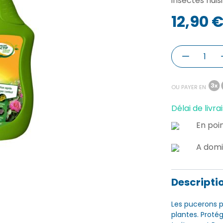
insectes nuisi
12,90 
OU PAYER EN
Délai de livrai
En poin
A domi
Descripti
Les pucerons 
plantes. Proté