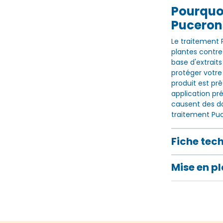
Pourquoi
Puceron
Le traitement 
plantes contre 
base d'extraits
protéger votre
produit est prê
application pr
causent des do
traitement Puc
Fiche tec
Mise en p