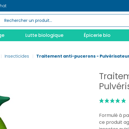
chat
ge
Lutte biologique
Épicerie bio
Insecticides
Traitement anti-pucerons - Pulvérisateur
Traite
Pulvér
Formulé à par
ce produit ag