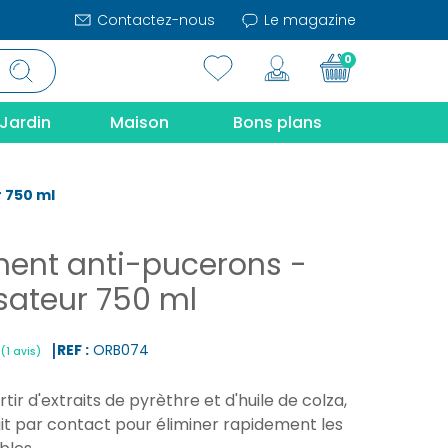
Contactez-nous
Le magazine
0
Jardin
Maison
Bons plans
 750 ml
ment anti-pucerons -
isateur 750 ml
REF :
ORB074
tir d'extraits de pyrèthre et d'huile de colza,
|
(1 avis)
it par contact pour éliminer rapidement les