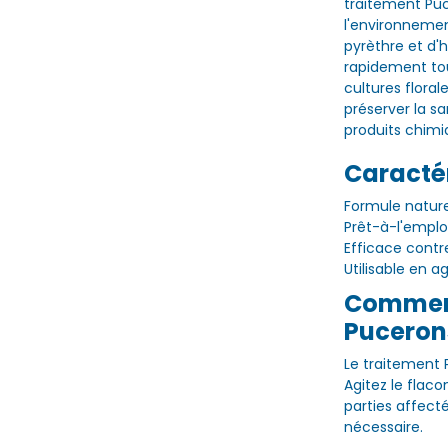
traitement Puc
l'environnemen
pyrèthre et d'h
rapidement to
cultures floral
préserver la sa
produits chimi
Caractér
Formule naturel
Prêt-à-l'emploi 
Efficace contr
Utilisable en a
Comment 
Puceron
Le traitement P
Agitez le flac
parties affecté
nécessaire.