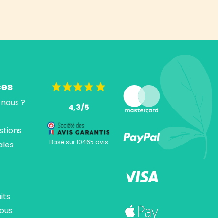
ces
nous ?
4,3/5
stions
Basé sur 10465 avis
ales
its
ous