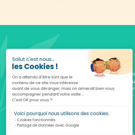
Salut c'est nous...
les Cookies !
Fondée en 2010, achatnature.com est une en
On a attendu d'être sûrs que le
française qui réunit plus de 5000 produits po
contenu de ce site vous intéresse
comprendre et protéger la nature. Notre serv
avant de vous déranger, mais on aimerait bien vous
accompagner pendant votre visite...
est à votre écoute, du lundi au vendredi, pour
C'est OK pour vous ?
accompagner.
Voici pourquoi nous utilisons des cookies.
Notre adresse :
Cookies fonctionnels
Partage de données avec Google
achatnature.com (Ethik & Nature)
160 rue Pierre Fallion - 69140 Rillieux-La-Pape