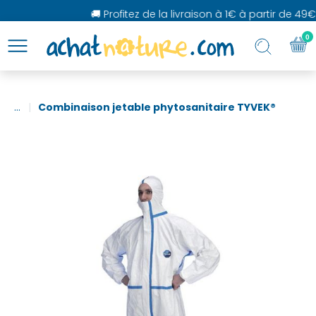
🚚 Profitez de la livraison à 1€ à partir de 49€ 
0
...
Combinaison jetable phytosanitaire TYVEK®