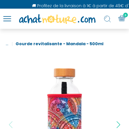
🚚 Profitez de la livraison à 1€ à partir de 49€ d'
0
...
Gourde revitalisante - Mandala - 500ml