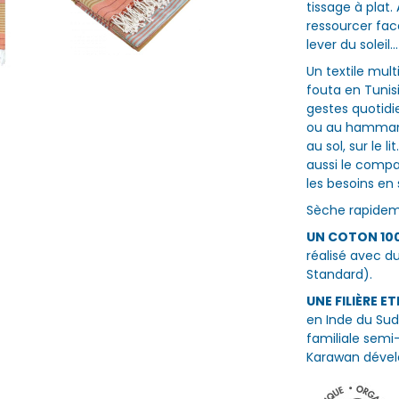
tissage à plat
ressourcer fac
lever du soleil...
Un textile mult
fouta en Tuni
gestes quotidie
ou au hammam.
au sol, sur le 
aussi le compa
les besoins en
Sèche rapideme
UN COTON 100
réalisé avec d
Standard).
UNE FILIÈRE ET
en Inde du Sud
familiale semi
Karawan dévelo