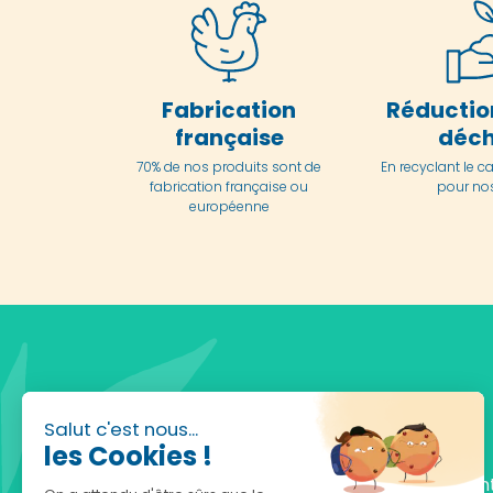
Fabrication
Réductio
française
déch
70% de nos produits sont de
En
recyclant le c
fabrication française ou
pour nos
européenne
Salut c'est nous...
les Cookies !
Fondée en 2010, achatnature.com est une en