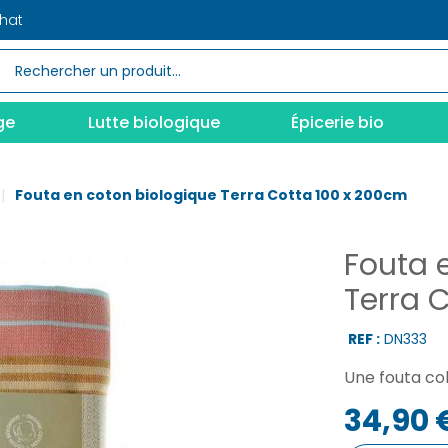
chat
ge
Lutte biologique
Épicerie bio
Fouta en coton biologique Terra Cotta 100 x 200cm
Fouta 
Terra 
REF :
DN333
Une fouta col
34,90 