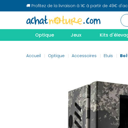
🚚 Profitez de la livraison à 1€ à partir de 49€ d'a
Optique
Jeux
Kits d'éleva
Accueil
Optique
Accessoires
Etuis
Boî