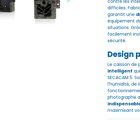
contre les int
difficiles. Fab
garantit une
d
équipement de 
situations. Gr
facilement ins
sécurité.
Design p
Le caisson de 
intelligent
qui
SECACAM 5. Sa 
l'humidité, de 
fonctionnement
photographe am
indispensabl
maximisant vot