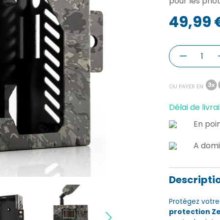
pour les pho
49,99 
OU PAYER EN
Délai de livrai
En poin
A domi
Descripti
Protégez votr
protection Ze