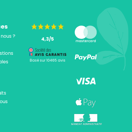
ces
nous ?
4,3/5
stions
Basé sur 10465 avis
ales
its
ous