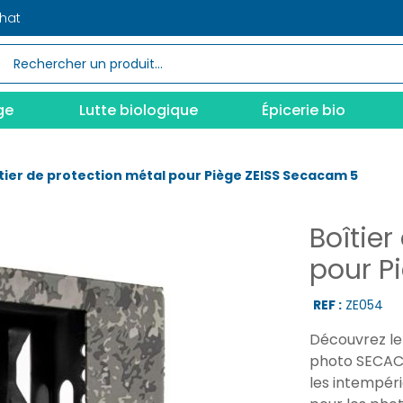
chat
ge
Lutte biologique
Épicerie bio
tier de protection métal pour Piège ZEISS Secacam 5
Boîtier
pour P
REF :
ZE054
Découvrez le
photo SECACA
les intempéri