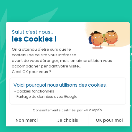
Salut c'est nous...
les Cookies !
Fondée en 2010, achatnature.com est une en
On a attendu d'être sûrs que le
française qui réunit plus de 5000 produits po
contenu de ce site vous intéresse
comprendre et protéger la nature. Notre serv
avant de vous déranger, mais on aimerait bien vous
accompagner pendant votre visite...
est à votre écoute, du lundi au vendredi, pour
C'est OK pour vous ?
accompagner.
Voici pourquoi nous utilisons des cookies.
Notre adresse :
Cookies fonctionnels
Partage de données avec Google
achatnature.com (Ethik & Nature)
160 rue Pierre Fallion - 69140 Rillieux-La-Pape
Consentements certifiés par
Non merci
Je choisis
OK pour moi
Axeptio consent
Plateforme de Gestion du Consentement : Personnalisez vos Optio