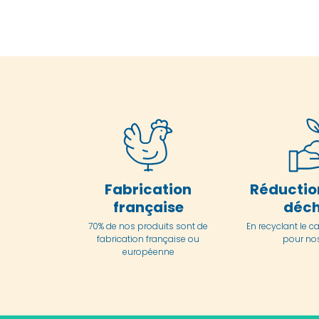
Fabrication
Réductio
française
déch
70% de nos produits sont de
En
recyclant le c
fabrication française ou
pour nos
européenne