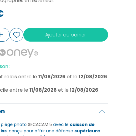
tographes en extérieur.
€
Ajouter au panier
son :
t relais
entre le
11/08/2026
et le
12/08/2026
cile
entre le
11/08/2026
et le
12/08/2026
on
e piège photo
SECACAM 5
avec le
caisson de
iss
, conçu pour offrir une défense
supérieure