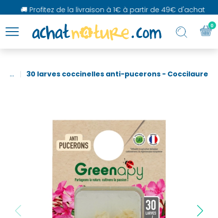
🚚 Profitez de la livraison à 1€ à partir de 49€ d'achat
0
...
30 larves coccinelles anti-pucerons - Coccilaure