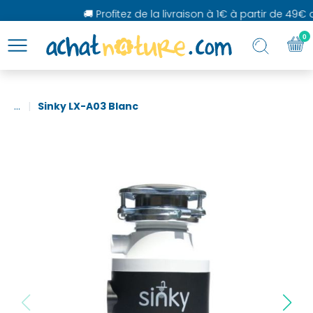
🚚 Profitez de la livraison à 1€ à partir de 49€ d'
0
...
Sinky LX-A03 Blanc