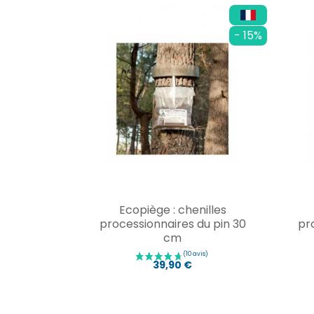
- 15%
Ecopiège : chenilles
processionnaires du pin 30
pr
cm
39,90 €