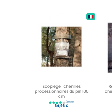
Ecopiège : chenilles
R
processionnaires du pin 100
che
cm
64,96 €