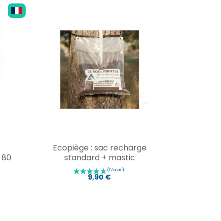
Ecopiège : sac recharge
 80
standard + mastic
9,90 €