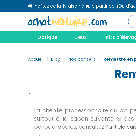
🚚 Profitez de la livraison à 1€ à partir de 49€ d'a
Optique
Jeux
Kits d'éleva
Accueil
Blog
Nos conseils
Remettre en p
Rem
>
La chenille processionnaire du pin pe
surtout à la saison suivante. Si de
période idéales, consultez l’
article su