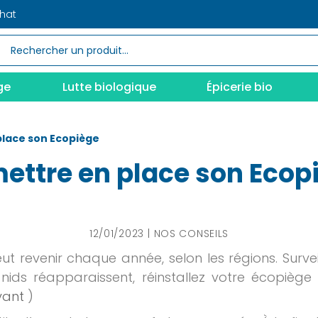
chat
ge
Lutte biologique
Épicerie bio
lace son Ecopiège
ettre en place son Ecop
12/01/2023
NOS CONSEILS
ut revenir chaque année, selon les régions. Surveil
s nids réapparaissent, réinstallez votre écopiè
ivant
)