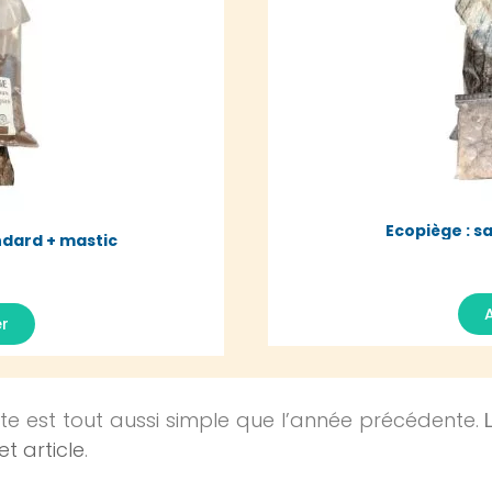
Ecopiège : s
ndard + mastic
A
er
te est tout aussi simple que l’année précédente.
et article
.