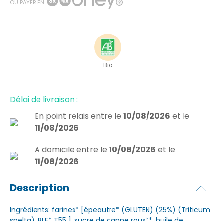
OU PAYER EN
Bio
Délai de livraison :
En point relais
entre le
10/08/2026
et le
11/08/2026
A domicile
entre le
10/08/2026
et le
11/08/2026
Description
Ingrédients: farines* [épeautre* (GLUTEN) (25%) (Triticum
spelta), BLE* T55 ], sucre de canne roux**, huile de