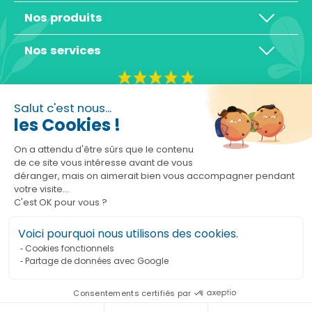
Nos produits
Nos services
4,3/5
Salut c'est nous...
les Cookies !
On a attendu d'être sûrs que le contenu
de ce site vous intéresse avant de vous
déranger, mais on aimerait bien vous accompagner pendant
Basé sur 10465 avis
votre visite...
C'est OK pour vous ?
Voici pourquoi nous utilisons des cookies.
Cookies fonctionnels
Partage de données avec Google
Ajouter au panier
Consentements certifiés par
Marchand approuvé par la Société des Avis Garantis,
cliquez ici pour vérifier
.