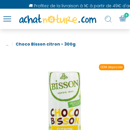
🚚 Profitez de la livraison à 1€ à partir de 49€ d'ac
0
...
Choco Bisson citron - 300g
DDM dépassée