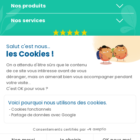
Nos produits
Nos services
4,3/5
Salut c'est nous...
les Cookies !
On a attendu d'être sûrs que le contenu
de ce site vous intéresse avant de vous
déranger, mais on aimerait bien vous accompagner pendant
Basé sur 10465 avis
votre visite...
C'est OK pour vous ?
Voici pourquoi nous utilisons des cookies.
Cookies fonctionnels
Partage de données avec Google
Ajouter au panier
Consentements certifiés par
Marchand approuvé par la Société des Avis Garantis,
cliquez ici pour vérifier
.