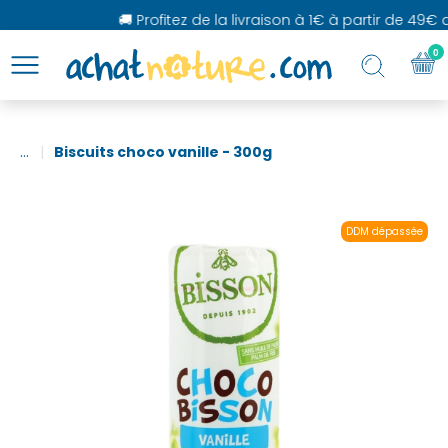
🚚 Profitez de la livraison à 1€ à partir de 49€ d
0
...
Biscuits choco vanille - 300g
DDM dépassée