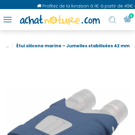
🚚 Profitez de la livraison à 1€ à partir de 49€ d
0
...
Étui silicone marine – Jumelles stabilisées 42 mm