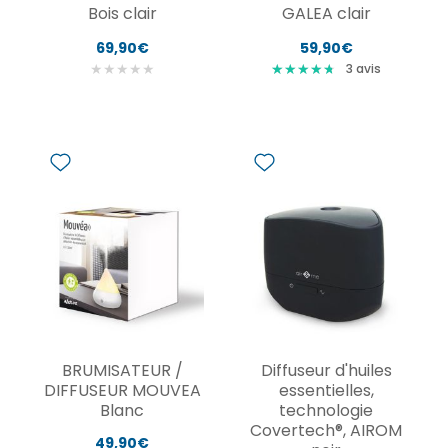
Bois clair
GALEA clair
69,90€
59,90€
★
★
★
★
★
★
★
★
★
★
★
★
★
★
★
3
avis
BRUMISATEUR /
Diffuseur d'huiles
DIFFUSEUR MOUVEA
essentielles,
Blanc
technologie
Covertech®, AIROM
49,90€