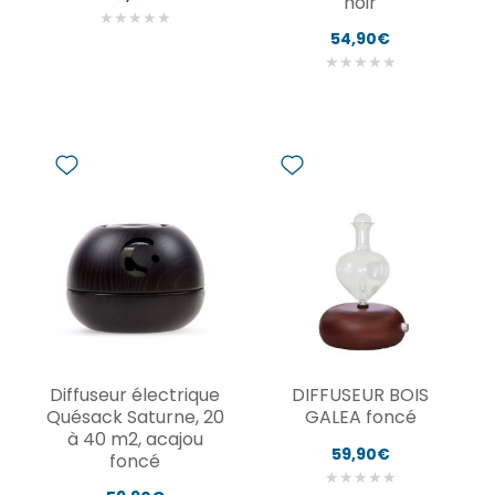
noir
★
★
★
★
★
54,90€
★
★
★
★
★
Diffuseur électrique
DIFFUSEUR BOIS
Quésack Saturne, 20
GALEA foncé
à 40 m2, acajou
59,90€
foncé
★
★
★
★
★