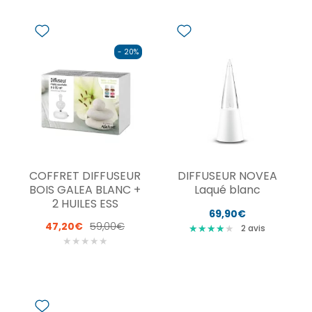
- 20%
COFFRET DIFFUSEUR
DIFFUSEUR NOVEA
BOIS GALEA BLANC +
Laqué blanc
2 HUILES ESS
69,90€
47,20€
59,00€
★
★
★
★
★
★
★
★
★
2
avis
★
★
★
★
★