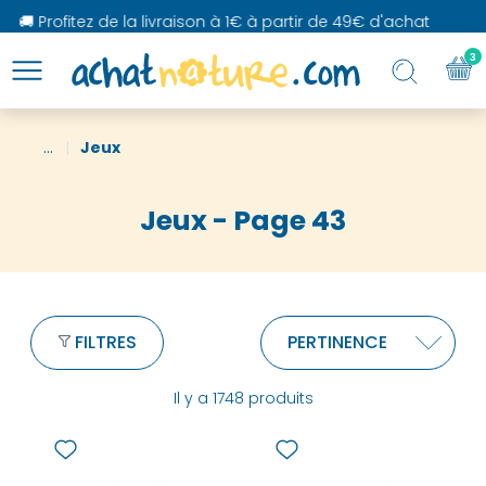
 Profitez de la livraison à 1€ à partir de 49€ d'achat
3
...
Jeux
Jeux - Page 43
FILTRES
Il y a 1748 produits