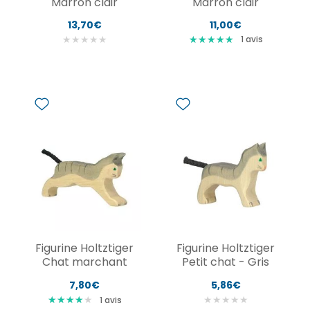
Marron clair
Marron clair
13,70€
11,00€
★
★
★
★
★
★
★
★
★
★
★
★
★
★
★
1
avis
Figurine Holtztiger
Figurine Holtztiger
Chat marchant
Petit chat - Gris
7,80€
5,86€
★
★
★
★
★
★
★
★
★
★
★
★
★
★
1
avis