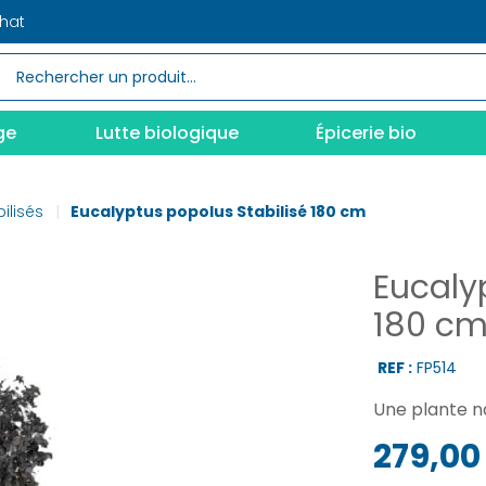
chat
ge
Lutte biologique
Épicerie bio
ilisés
Eucalyptus popolus Stabilisé 180 cm
Eucaly
180 c
REF :
FP514
Une plante na
279,00