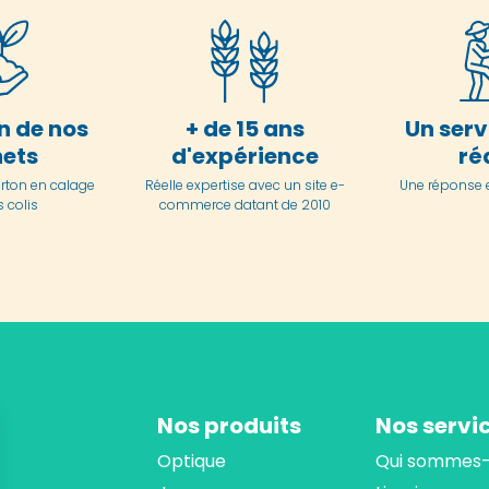
n de nos
+ de 15 ans
Un serv
ets
d'expérience
ré
arton en
calage
Réelle expertise avec un site e-
Une réponse 
 colis
commerce datant de 2010
Nos produits
Nos servi
Optique
Qui sommes-