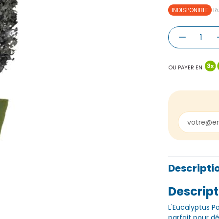
INDISPONIBLE
Ru
OU PAYER EN
Descripti
Descript
L'Eucalyptus P
parfait pour dé