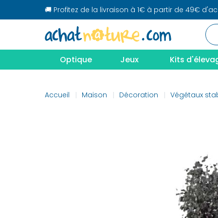
🚚 Profitez de la livraison à 1€ à partir de 49€ d'a
Optique
Jeux
Kits d'éleva
Accueil
Maison
Décoration
Végétaux stab