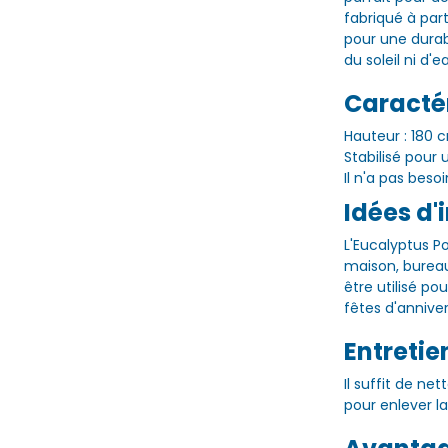
fabriqué à part
pour une durabi
du soleil ni d'e
Caractér
Hauteur : 180 
Stabilisé pour 
Il n'a pas beso
Idées d'i
L'Eucalyptus Po
maison, bureau,
être utilisé p
fêtes d'anniver
Entretien
Il suffit de n
pour enlever la 