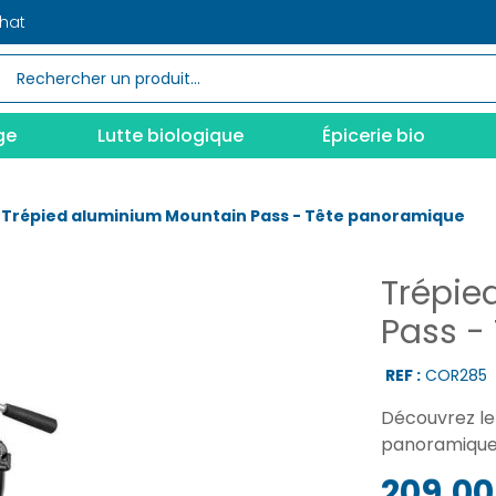
chat
ge
Lutte biologique
Épicerie bio
Trépied aluminium Mountain Pass - Tête panoramique
Trépie
Pass -
REF :
COR285
Découvrez le
panoramique
209,00