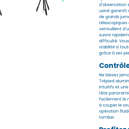
d'observation
usiné garantit
de grands jume
télescopiques
verrouillent d
suivre rapide
difficulté. Vou
stabilité à to
grâce à ses p
Contrôle
Ne laissez jam
Trépied alumin
intuitifs et 
tête panoramiq
facilement le
à couper le so
opération fluid
tomber.