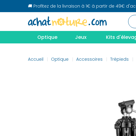
🚚 Profitez de la livraison à 1€ à partir de 49€ d'a
Optique
Jeux
Kits d'éleva
Accueil
Optique
Accessoires
Trépieds