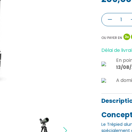
OU PAYER EN
Délai de livrai
En poin
13/08
A domi
Descripti
Concept
Le Trépied al
spécialement 