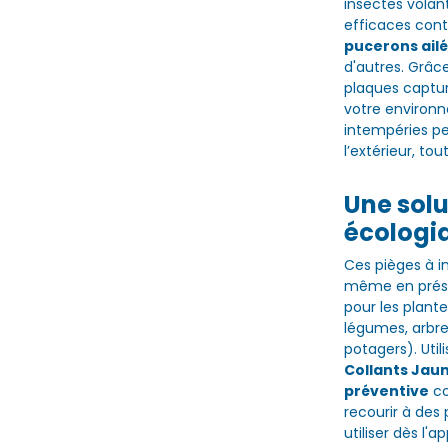
insectes volan
efficaces cont
pucerons ailé
d'autres. Grâce
plaques captur
votre environn
intempéries pe
l’extérieur, to
Une solu
écologi
Ces pièges à i
même en présen
pour les plante
légumes, arbres
potagers). Util
Collants Jau
préventive
co
recourir à des
utiliser dès l'