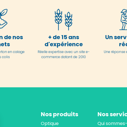
n de nos
+ de 15 ans
Un serv
ets
d'expérience
ré
arton en
calage
Réelle expertise avec un site e-
Une réponse 
 colis
commerce datant de 2010
Nos produits
Nos servi
Optique
Qui sommes-