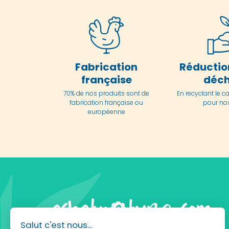
Fabrication
Réductio
française
déch
70% de nos produits sont de
En
recyclant le c
fabrication française ou
pour nos
européenne
Salut c'est nous...