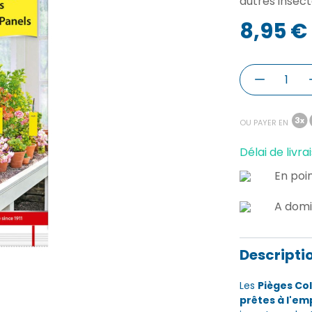
autres insect
8,95 €
OU PAYER EN
Délai de livrai
En poin
A domi
Descripti
Les
Pièges Co
prêtes à l'em