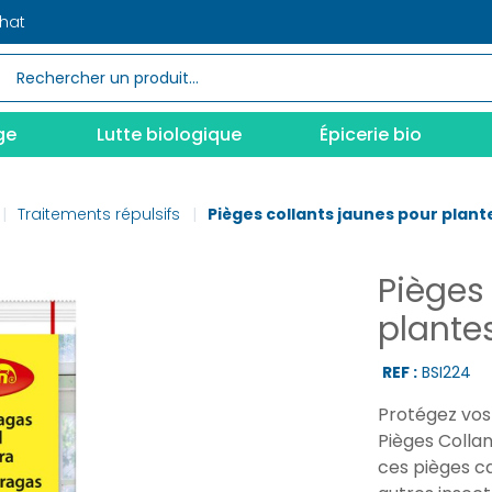
chat
ge
Lutte biologique
Épicerie bio
Traitements répulsifs
Pièges collants jaunes pour plante
Pièges
plantes
REF :
BSI224
Protégez vos 
Pièges Collan
ces pièges c