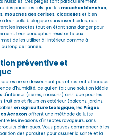
ts nuisibles. Ces pièges sont particulièrement
re des parasites tels que les
mouches blanches
,
s
,
mouches des cerises
,
cicadelles
et bien
 à leur colle biologique sans insecticides, ces
ent les insectes tout en étant sans danger pour
ement. Leur conception résistante aux
rmet de les utiliser à l’intérieur comme à
ut au long de l’année.
tion préventive et
que
nsectes ne se dessèchent pas et restent efficaces
ce d'humidité, ce qui en fait une solution idéale
s d'intérieur (serres, maisons) ainsi que pour les
 fruitiers et fleurs en extérieur (balcons, jardins,
isables
en agriculture biologique
, les
Pièges
nes Aeroxon
offrent une méthode de lutte
ntre les invasions d'insectes ravageurs, sans
 produits chimiques. Vous pouvez commencer à les
apparition des parasites pour assurer la santé et la