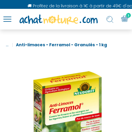
🚚 Profitez de la livraison à 1€ à partir de 49€ d'ach
3
...
Anti-limaces - Ferramol - Granulés - 1 kg