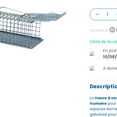
OU PAYER EN
Délai de livrai
En poin
10/08
A domi
Descripti
La
nasse à so
humane
pour 
espaces domest
galvanisé pou