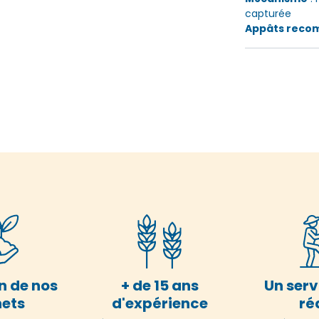
capturée
Appâts rec
n de nos
+ de 15 ans
Un serv
ets
d'expérience
ré