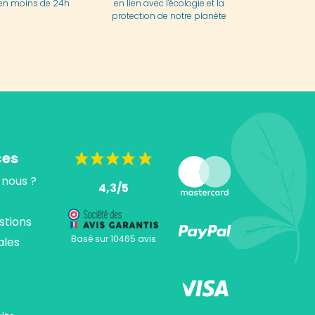
en moins de 24h
en lien avec l'écologie et la
protection de notre planète
ces
nous ?
4,3/5
stions
Basé sur 10465 avis
ales