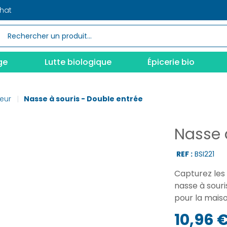
chat
ge
Lutte biologique
Épicerie bio
ieur
Nasse à souris - Double entrée
Nasse 
REF :
BSI221
Capturez les
nasse à souri
pour la maison
10,96 