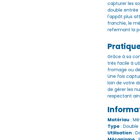
capturer les so
double entrée
l'appât plus at
franchie, le 
refermant la po
Pratique 
Grâce à sa con
très facile à u
fromage ou des 
Une fois captur
loin de votre 
de gérer les nu
respectant ain
Informa
Matériau
: Mé
Type
: Double 
Utilisation
: D
Mécanisme
: 