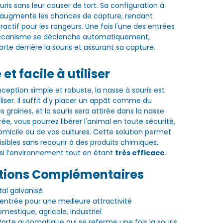
uris sans leur causer de tort. Sa configuration à
 augmente les chances de capture, rendant
tractif pour les rongeurs. Une fois l'une des entrées
mécanisme se déclenche automatiquement,
rte derrière la souris et assurant sa capture.
et facile à utiliser
ception simple et robuste, la nasse à souris est
tiliser. Il suffit d'y placer un appât comme du
graines, et la souris sera attirée dans la nasse.
ée, vous pourrez libérer l'animal en toute sécurité,
domicile ou de vos cultures. Cette solution permet
isibles sans recourir à des produits chimiques,
si l’environnement tout en étant
très efficace
.
tions Complémentaires
tal galvanisé
entrée pour une meilleure attractivité
omestique, agricole, industriel
Porte automatique qui se referme une fois la souris