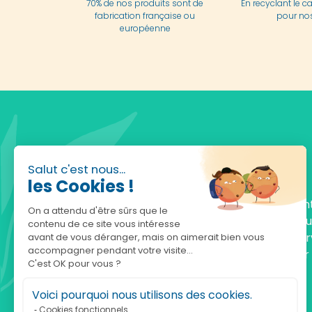
70% de nos produits sont de
En
recyclant le c
fabrication française ou
pour nos
européenne
Salut c'est nous...
les Cookies !
Fondée en 2010, achatnature.com est une en
On a attendu d'être sûrs que le
française qui réunit plus de 5000 produits po
contenu de ce site vous intéresse
comprendre et protéger la nature. Notre serv
avant de vous déranger, mais on aimerait bien vous
accompagner pendant votre visite...
est à votre écoute, du lundi au vendredi, pour
C'est OK pour vous ?
accompagner.
Voici pourquoi nous utilisons des cookies.
Notre adresse :
Cookies fonctionnels