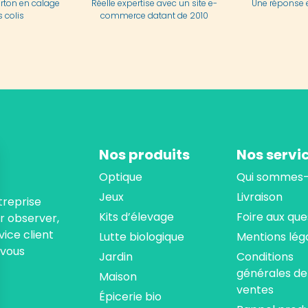
arton en
calage
Réelle expertise avec un site e-
Une réponse 
 colis
commerce datant de 2010
Nos produits
Nos servi
Optique
Qui sommes-
Jeux
Livraison
treprise
Kits d’élevage
Foire aux que
ur observer,
ice client
Lutte biologique
Mentions lég
 vous
Jardin
Conditions
générales de
Maison
ventes
Épicerie bio