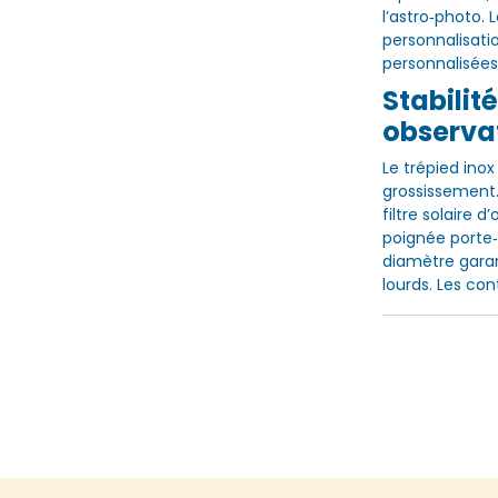
l’astro‑photo.
personnalisatio
personnalisées
Stabilit
observat
Le trépied ino
grossissement. 
filtre solaire 
poignée porte‑
diamètre garan
lourds. Les con