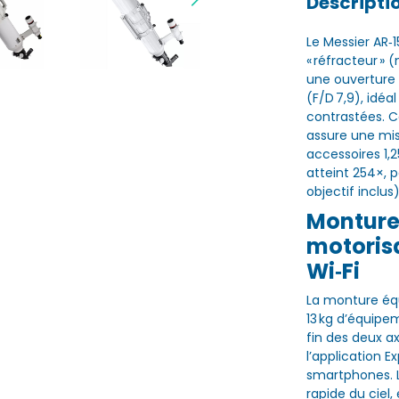
Descripti
Le Messier AR‑
« réfracteur »
une ouverture
(F/D 7,9), idéa
contrastées. C
assure une mis
accessoires 1,
atteint 254×, p
objectif inclu
Monture
motorisa
Wi‑Fi
La monture éq
13 kg d’équipe
fin des deux axe
l’application Ex
smartphones. L
rapide du ciel,