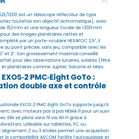
on
152L/1200 est un télescope réflecteur de type
 (notez toutefois son objectif achromatique), avec
 de 152 mm et une longueur focale de 1 200 mm
l pour des images planétaires nettes et
omplété par un porte-oculaire HEXAFOC 2,5″, il
e au point précise, sans jeu, compatible avec les
25″ et 2″. Son grossissement maximal conseillé
arfait pour des observations lunaires, solaires (filtre
s) et planétaires comme Jupiter, Saturne et Mars.
 EXOS‑2 PMC‑Eight GoTo :
tion double axe et contrôle
uatoriale EXOS‑2 PMC‑Eight GoTo supporte jusqu’à
ment, avec moteurs pas à pas NEMA‑11 pour un suivi
s. Elle se pilote sans fil via Wi‑Fi grâce à
ploreStars, utilisable sur tablettes, PC ou
’alignement 2 ou 3 étoiles permet une acquisition
 et la compatibilité ASCOM facilite l’autoguidage et