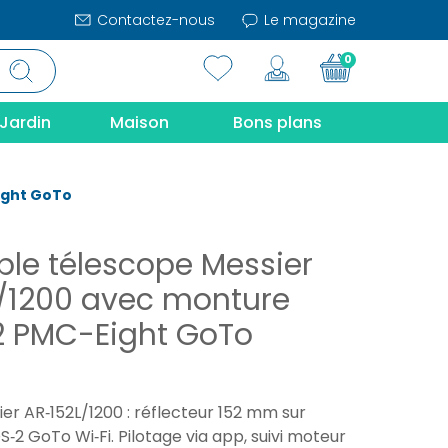
Contactez-nous
Le magazine
0
Jardin
Maison
Bons plans
ight GoTo
le télescope Messier
/1200 avec monture
 PMC-Eight GoTo
er AR‑152L/1200 : réflecteur 152 mm sur
2 GoTo Wi‑Fi. Pilotage via app, suivi moteur