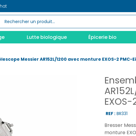
chat
ge
Lutte biologique
Épicerie bio
élescope Messier AR152L/1200 avec monture EXOS-2 PMC-E
Ensemb
AR152L
EXOS-2
REF :
BR331
Bresser Messi
monture EXOS‑