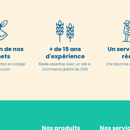
n de nos
+ de 15 ans
Un serv
ets
d'expérience
ré
arton en
calage
Réelle expertise avec un site e-
Une réponse 
 colis
commerce datant de 2010
Nos produits
Nos servi