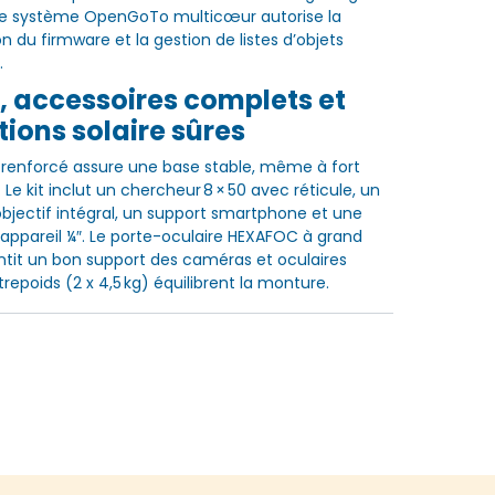
 Le système OpenGoTo multicœur autorise la
n du firmware et la gestion de listes d’objets
.
é, accessoires complets et
ions solaire sûres
x renforcé assure une base stable, même à fort
Le kit inclut un chercheur 8 × 50 avec réticule, un
d’objectif intégral, un support smartphone et une
appareil ¼″. Le porte-oculaire HEXAFOC à grand
tit un bon support des caméras et oculaires
trepoids (2 x 4,5 kg) équilibrent la monture.