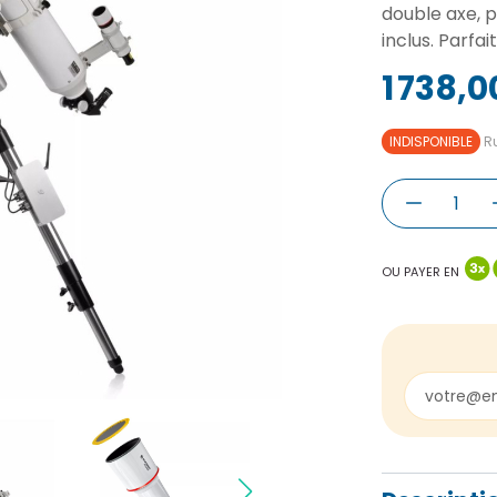
double axe, p
inclus. Parfa
1 738,0
INDISPONIBLE
Ru
OU PAYER EN