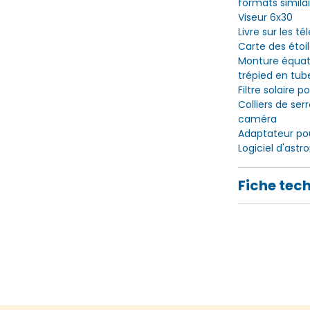
formats simila
Viseur 6x30
Livre sur les t
Carte des étoil
Monture équat
trépied en tub
Filtre solaire p
Colliers de se
caméra
Adaptateur po
Logiciel d'ast
Fiche tec