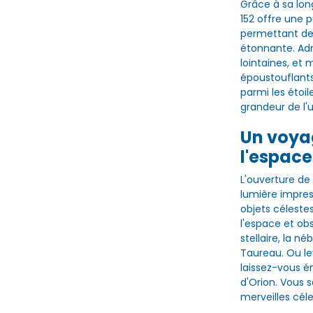
Grâce à sa lon
152 offre une p
permettant de 
étonnante. Admi
lointaines, et
époustouflants
parmi les étoi
grandeur de l'u
Un voya
l'espace
L'ouverture d
lumière impress
objets célestes
l'espace et ob
stellaire, la n
Taureau. Ou lev
laissez-vous ém
d'Orion. Vous s
merveilles cél