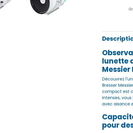
Gr
Descripti
Observat
lunette
Messier
Découvrez l'un
Bresser Messie
compact est co
intenses, vous
avec aisance e
Capacit
pour des