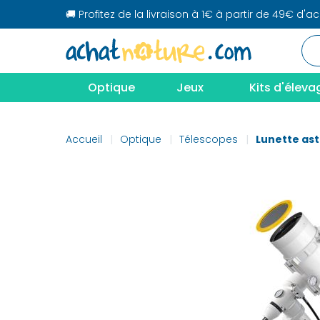
🚚 Profitez de la livraison à 1€ à partir de 49€ d'a
Optique
Jeux
Kits d'éleva
Accueil
Optique
Télescopes
Lunette as