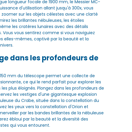
gue longueur focale de 1900 mm, le Messier MC-
uissance d'utilisation allant jusqu'à 300x, vous
zoomer sur les objets célestes avec une clarté
rez les brillantes nébuleuses, les étoiles
 même les cratères lunaires avec des détails
. Vous vous sentirez comme si vous naviguiez
les elles-mêmes, captivé par la beauté et la
nivers.
ge dans les profondeurs de
e 150 mm du télescope permet une collecte de
ionnante, ce qui le rend parfait pour explorer les
 les plus éloignés. Plongez dans les profondeurs de
servez les vestiges d'une gigantesque explosion
ébuleuse du Crabe, située dans la constellation du
ez les yeux vers la constellation d'Orion et
erveiller par les bandes brillantes de la nébuleuse
erez ébloui par la beauté et la diversité des
estes qui vous entourent.