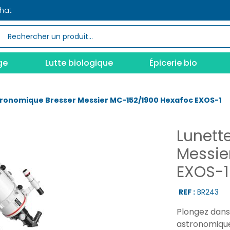
chat
ge
Lutte biologique
Épicerie bio
tronomique Bresser Messier MC-152/1900 Hexafoc EXOS-1
Lunett
Messie
EXOS-1
REF :
BR243
Plongez dans 
astronomique