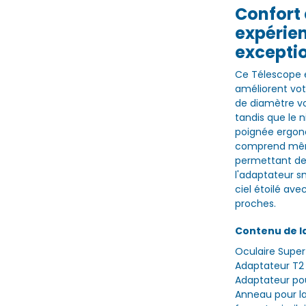
Confort 
expérie
excepti
Ce Télescope e
améliorent vot
de diamètre vo
tandis que le n
poignée ergon
comprend même
permettant de 
l'adaptateur s
ciel étoilé av
proches.
Contenu de la 
Oculaire Super
Adaptateur T2 
Adaptateur po
Anneau pour l