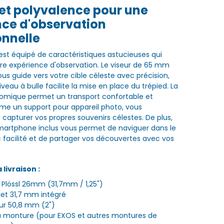
et polyvalence pour une
nce d'observation
onnelle
st équipé de caractéristiques astucieuses qui
re expérience d'observation. Le viseur de 65 mm
us guide vers votre cible céleste avec précision,
iveau à bulle facilite la mise en place du trépied. La
omique permet un transport confortable et
 un support pour appareil photo, vous
capturer vos propres souvenirs célestes. De plus,
martphone inclus vous permet de naviguer dans le
ec facilité et de partager vos découvertes avec vos
livraison :
 Plössl 26mm (31,7mm / 1,25")
et 31,7 mm intégré
ur 50,8 mm (2")
a monture (pour EXOS et autres montures de