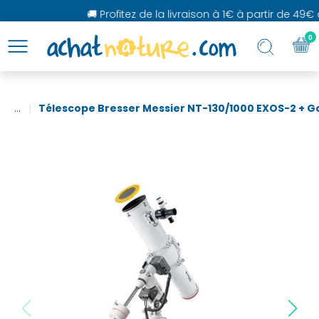
🚚 Profitez de la livraison à 1€ à partir de 49€ d
0
...
Télescope Bresser Messier NT-130/1000 EXOS-2 + 