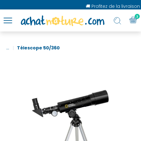
🚚 Profitez de la livraison
3
...
Télescope 50/360