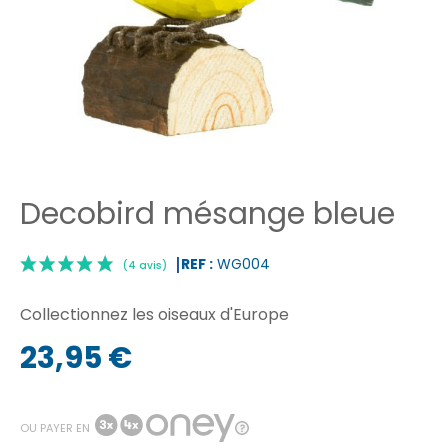
Decobird mésange bleue
REF :
WG004
Collectionnez les oiseaux d'Europe
23,95 €
|
(4 avis)
OU PAYER EN