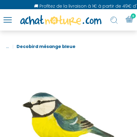
🚚 Profitez de la livraison à 1€ à partir de 49€ d'a
0
...
Decobird mésange bleue