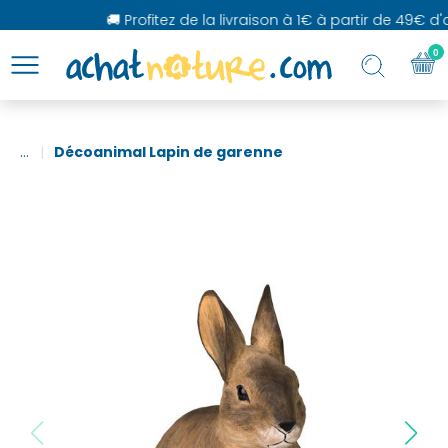
🚚 Profitez de la livraison à 1€ à partir de 49€ d'a
0
...
Décoanimal Lapin de garenne