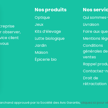
Nos produits
Nos servi
Optique
Qui sommes-
Jeux
Livraison
treprise
Kits d’élevage
Foire aux que
ur observer,
ice client
Lutte biologique
Mentions lég
 vous
Jardin
Conditions
générales de
Maison
ventes
Épicerie bio
Rappel produ
Contactez-n
Droit de
rétractation
ns
de confidentialité, en garantissant la conformité avec les réglementat
archand approuvé par la Société des Avis Garantis,
cliquez ici pour vé