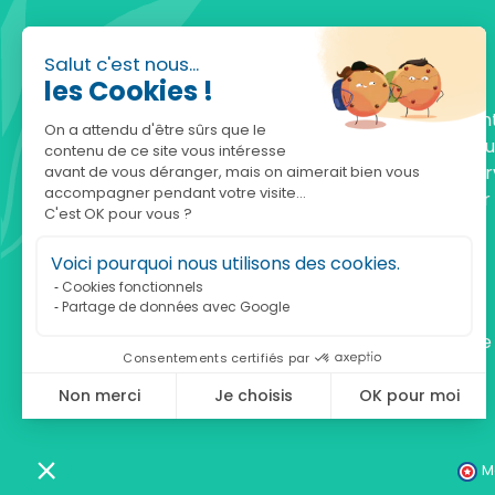
Salut c'est nous...
les Cookies !
Fondée en 2010, achatnature.com est une en
On a attendu d'être sûrs que le
française qui réunit plus de 5000 produits po
contenu de ce site vous intéresse
comprendre et protéger la nature. Notre serv
avant de vous déranger, mais on aimerait bien vous
accompagner pendant votre visite...
est à votre écoute, du lundi au vendredi, pour
C'est OK pour vous ?
accompagner.
Voici pourquoi nous utilisons des cookies.
Notre adresse :
Cookies fonctionnels
Partage de données avec Google
achatnature.com (Ethik & Nature)
160 rue Pierre Fallion - 69140 Rillieux-La-Pape
Consentements certifiés par
Non merci
Je choisis
OK pour moi
Axeptio consent
Plateforme de Gestion du Consentement : Personnalisez vos Optio
Notre plateforme vous permet d'adapter et de gérer vos paramètres 
M