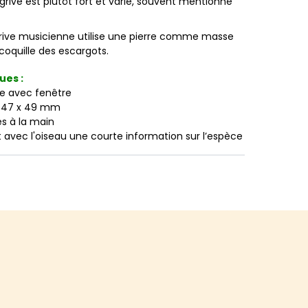
grive est plutôt fort et varié, souvent mentionné
rive musicienne utilise une pierre comme masse
coquille des escargots.
ues :
e avec fenêtre
x 47 x 49 mm
és à la main
t avec l'oiseau une courte information sur l’espèce