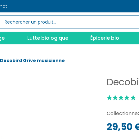
chat
ge
Lutte biologique
Épicerie bio
Decobird Grive musicienne
Decobi
Collectionnez
29,50 