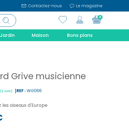
Contactez-nous
Le magazine
0
Jardin
Maison
Bons plans
rd Grive musicienne
REF :
WG066
 les oiseaux d'Europe
|
(2 avis)
€