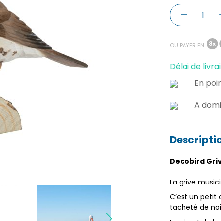
OU PAYER EN
Délai de livrai
En poin
A domi
Descripti
Decobird Griv
La grive music
C’est un petit
tacheté de noi