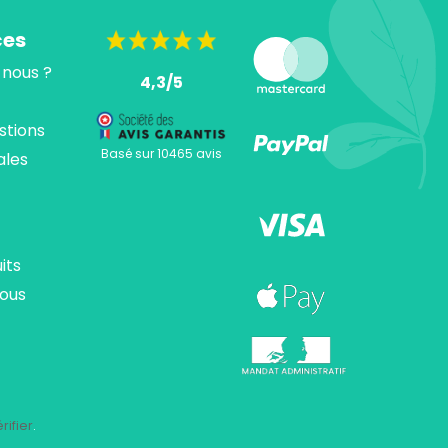
ces
nous ?
4,3/5
stions
Basé sur 10465 avis
ales
its
ous
ions. Personnalisez vos préférences pour contrôler la manière dont vos
rifier
.