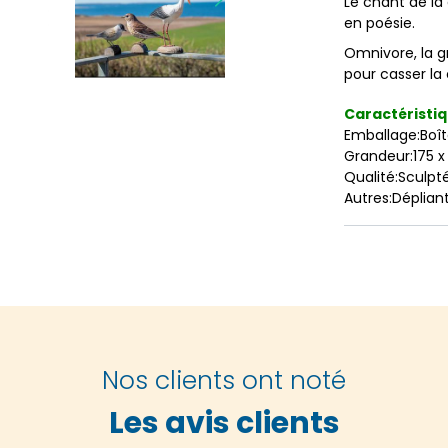
Le chant de la 
en poésie.
Omnivore, la g
pour casser la 
Caractéristiq
Emballage:Boît
Grandeur:175 
Qualité:Sculpt
Autres:Déplian
Nos clients ont noté
Les avis clients