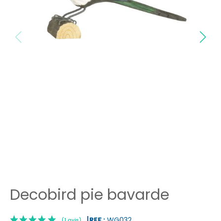
Decobird pie bavarde
REF :
WG032