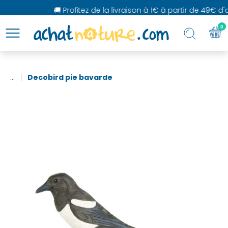
🚚 Profitez de la livraison à 1€ à partir de 49€ d'a
0
...
Decobird pie bavarde