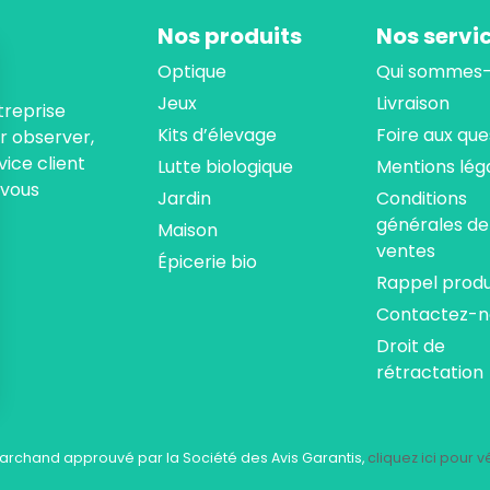
Nos produits
Nos servi
Optique
Qui sommes-
Jeux
Livraison
treprise
Kits d’élevage
Foire aux que
ur observer,
ice client
Lutte biologique
Mentions lég
 vous
Jardin
Conditions
générales de
Maison
ventes
Épicerie bio
Rappel produ
Contactez-n
Droit de
rétractation
ns
de confidentialité, en garantissant la conformité avec les réglementat
archand approuvé par la Société des Avis Garantis,
cliquez ici pour vé