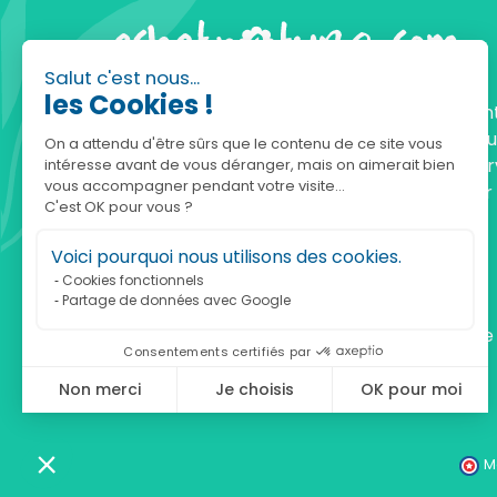
Salut c'est nous...
les Cookies !
Fondée en 2010, achatnature.com est une en
française qui réunit plus de 5000 produits po
On a attendu d'être sûrs que le contenu de ce site vous
comprendre et protéger la nature. Notre serv
intéresse avant de vous déranger, mais on aimerait bien
vous accompagner pendant votre visite...
est à votre écoute, du lundi au vendredi, pour
C'est OK pour vous ?
accompagner.
Voici pourquoi nous utilisons des cookies.
Notre adresse :
Cookies fonctionnels
Partage de données avec Google
achatnature.com (Ethik & Nature)
160 rue Pierre Fallion - 69140 Rillieux-La-Pape
Consentements certifiés par
Non merci
Je choisis
OK pour moi
Axeptio consent
Plateforme de Gestion du Consentement : Personnalisez vos Optio
Notre plateforme vous permet d'adapter et de gérer vos paramètres 
M