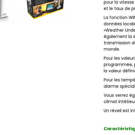
pour la vitesse
et le taux de p
La fonction WIF
données locale
«Weather Unde
également la s
transmission 
monde.
Pour les valeu
programmée, pa
la valeur défini
Pour les tempé
alarme spécial
Vous verrez ég
climat intétieu
Un réveil est in
Caractéristi