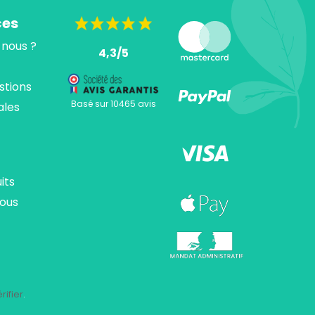
ces
nous ?
4,3/5
stions
Basé sur 10465 avis
ales
its
ous
ions. Personnalisez vos préférences pour contrôler la manière dont vos
rifier
.