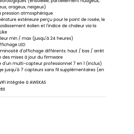
éorologiques (ensoleillé, partiellement nuageux,
eux, orageux, neigeux)
a pression atmosphérique
érature extérieure perçu pour le point de rosée, le
oidissement éolien et l'indice de chaleur via la
Like
eur min / max (jusqu'à 24 heures)
ffichage LED
minosité d'affichage différents: haut / bas / arrêt
e des mises à jour du firmware
e d'un multi-capteur professionnel 7 en 1 (inclus)
e jusqu'à 7 capteurs sans fil supplémentaires (en
IFI intégrée à AWEKAS
ses