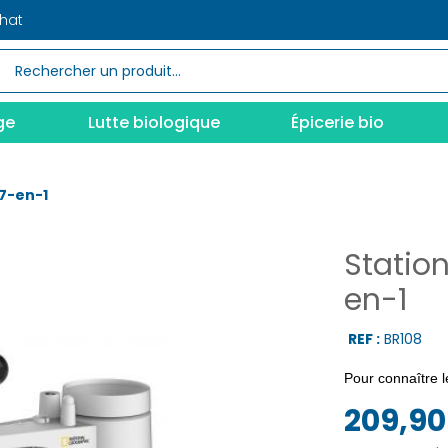
chat
ge
Lutte biologique
Épicerie bio
7-en-1
Statio
en-1
REF :
BR108
Pour connaître 
209,90