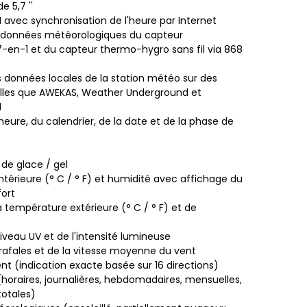
e 5,7 ''
 avec synchronisation de l'heure par Internet
 données météorologiques du capteur
7-en-1 et du capteur thermo-hygro sans fil via 868
s données locales de la station météo sur des
elles que AWEKAS, Weather Underground et
d
heure, du calendrier, de la date et de la phase de
de glace / gel
térieure (° C / ° F) et humidité avec affichage du
ort
a température extérieure (° C / ° F) et de
iveau UV et de l'intensité lumineuse
rafales et de la vitesse moyenne du vent
ent (indication exacte basée sur 16 directions)
(horaires, journalières, hebdomadaires, mensuelles,
totales)