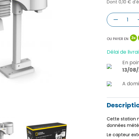
Dont 0,10 € d'
OU PAYER EN
Délai de livrai
En poin
13/08
A domi
Descripti
Cette station
données mété
Le capteur ext