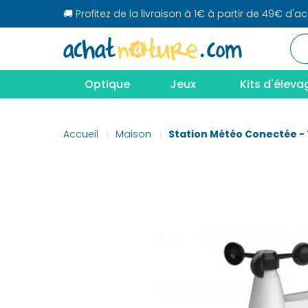
🚚 Profitez de la livraison à 1€ à partir de 49€ d'a
Optique
Jeux
Kits d'éleva
Accueil
Maison
Station Météo Conectée - 