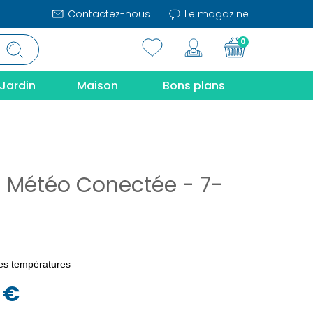
Contactez-nous
Le magazine
0
Jardin
Maison
Bons plans
n Météo Conectée - 7-
les températures
 €