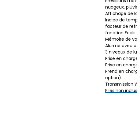
Prévisions mét
nuageux, pluvi
Affichage de l
Indice de temp
facteur de refr
fonction Feels 
Mémoire de val
Alarme avec a
3 niveaux de lu
Prise en charg
Prise en charg
Prend en charg
option)
Transmission W
Piles non inclu