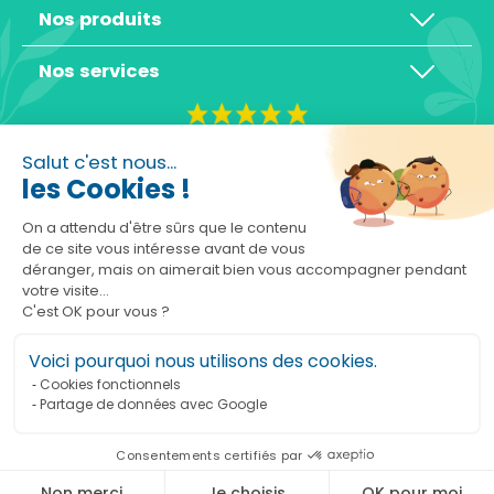
Nos produits
Nos services
4,3/5
Salut c'est nous...
les Cookies !
On a attendu d'être sûrs que le contenu
de ce site vous intéresse avant de vous
déranger, mais on aimerait bien vous accompagner pendant
Basé sur 10465 avis
votre visite...
C'est OK pour vous ?
Voici pourquoi nous utilisons des cookies.
Cookies fonctionnels
Partage de données avec Google
Ajouter au panier
Consentements certifiés par
Marchand approuvé par la Société des Avis Garantis,
cliquez ici pour vérifier
.
Non merci
Je choisis
OK pour moi