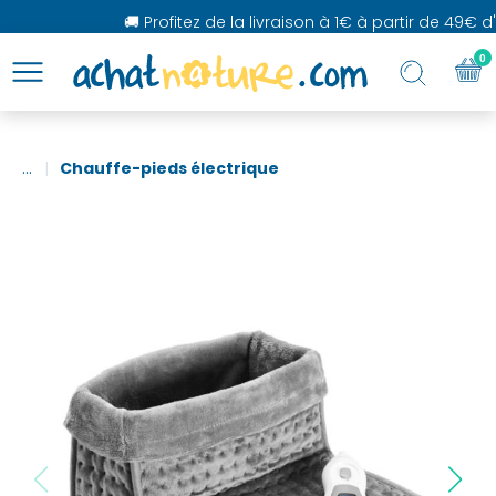
🚚 Profitez de la livraison à 1€ à partir de 49€ d'
0
...
Chauffe-pieds électrique