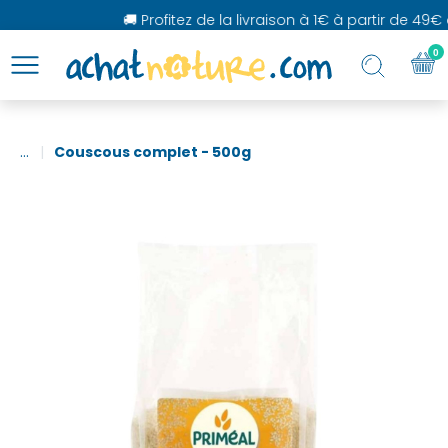
🚚 Profitez de la livraison à 1€ à partir de 49€ 
0
...
Couscous complet - 500g