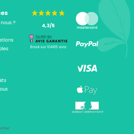
ces
nous ?
4,3/5
stions
Basé sur 10465 avis
ales
its
ous
ions. Personnalisez vos préférences pour contrôler la manière dont vos
rifier
.