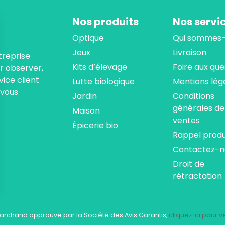
Nos produits
Nos servi
Optique
Qui sommes-
Jeux
Livraison
treprise
Kits d’élevage
Foire aux que
ur observer,
ice client
Lutte biologique
Mentions lég
 vous
Jardin
Conditions
générales de
Maison
ventes
Épicerie bio
Rappel produ
Contactez-n
Droit de
rétractation
ns
de confidentialité, en garantissant la conformité avec les réglementat
archand approuvé par la Société des Avis Garantis,
cliquez ici pour vé