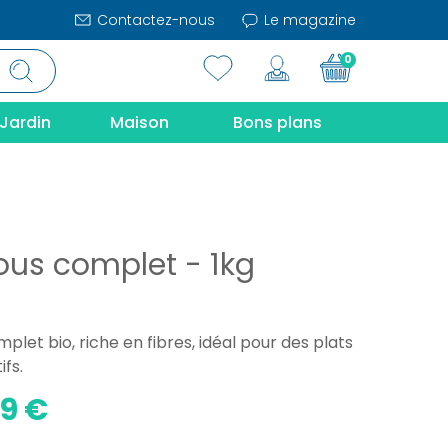
Contactez-nous
Le magazine
0
Jardin
Maison
Bons plans
us complet - 1kg
let bio, riche en fibres, idéal pour des plats
ifs.
59 €