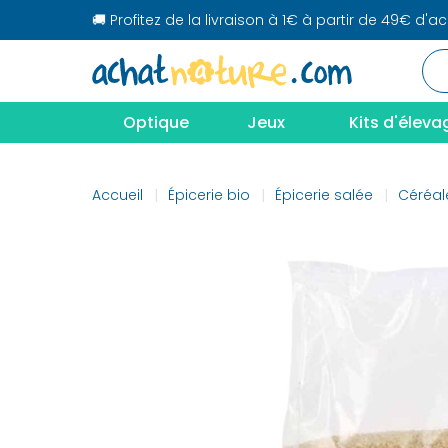
🚚 Profitez de la livraison à 1€ à partir de 49€ d'a
Optique
Jeux
Kits d'éleva
Accueil
Épicerie bio
Épicerie salée
Céréal