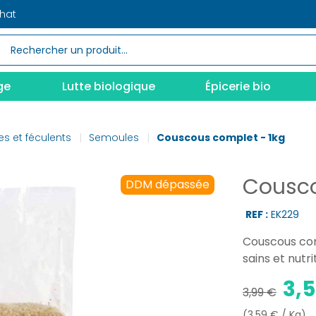
chat
ge
Lutte biologique
Épicerie bio
es et féculents
Semoules
Couscous complet - 1kg
Cousco
DDM dépassée
REF :
EK229
Couscous comp
sains et nutrit
3,
3,99 €
(3,59 € / Kg)