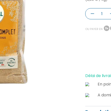
OU PAYER EN
Délai de livrai
En poin
A domi