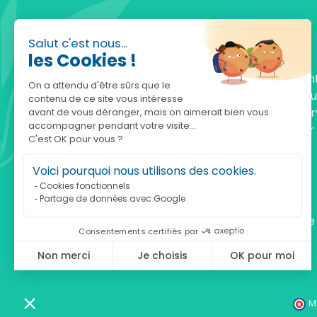
Salut c'est nous...
les Cookies !
Fondée en 2010, achatnature.com est une en
On a attendu d'être sûrs que le
française qui réunit plus de 5000 produits po
contenu de ce site vous intéresse
comprendre et protéger la nature. Notre serv
avant de vous déranger, mais on aimerait bien vous
accompagner pendant votre visite...
est à votre écoute, du lundi au vendredi, pour
C'est OK pour vous ?
accompagner.
Voici pourquoi nous utilisons des cookies.
Notre adresse :
Cookies fonctionnels
Partage de données avec Google
achatnature.com (Ethik & Nature)
160 rue Pierre Fallion - 69140 Rillieux-La-Pape
Consentements certifiés par
Non merci
Je choisis
OK pour moi
Axeptio consent
Plateforme de Gestion du Consentement : Personnalisez vos Optio
Notre plateforme vous permet d'adapter et de gérer vos paramètres 
M