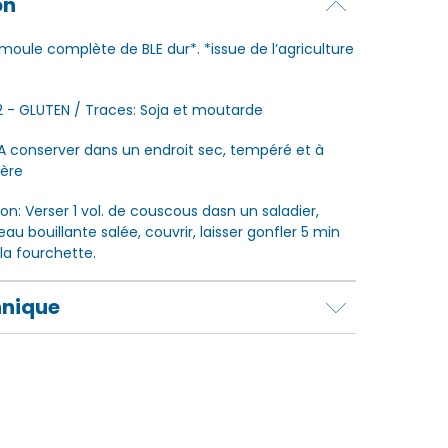
on
emoule complète de BLE dur*. *issue de l’agriculture
2 - GLUTEN / Traces: Soja et moutarde
A conserver dans un endroit sec, tempéré et à
ière
tion: Verser 1 vol. de couscous dasn un saladier,
’eau bouillante salée, couvrir, laisser gonfler 5 min
la fourchette.
hnique