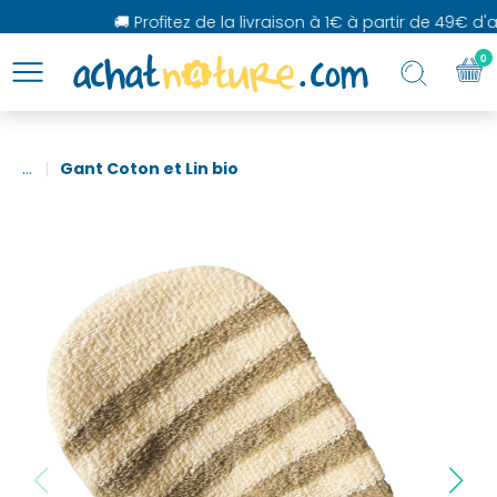
🚚 Profitez de la livraison à 1€ à partir de 49€ d'ac
0
...
Gant Coton et Lin bio