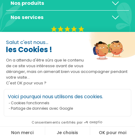
Nos produits
Nos services
4,3/5
Salut c'est nous...
les Cookies !
On a attendu d'être sûrs que le contenu
de ce site vous intéresse avant de vous
déranger, mais on aimerait bien vous accompagner pendant
Basé sur 10465 avis
votre visite...
C'est OK pour vous ?
Voici pourquoi nous utilisons des cookies.
Cookies fonctionnels
Partage de données avec Google
Ajouter au panier
Consentements certifiés par
Marchand approuvé par la Société des Avis Garantis,
cliquez ici pour vérifier
.
Non merci
Je choisis
OK pour moi