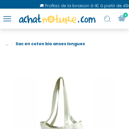
🚚 Profitez de la livraison à 1€ à partir de 49
0
...
Sac en coton bio anses longues