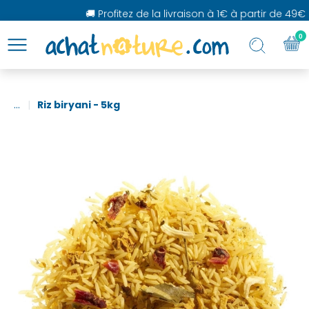
🚚 Profitez de la livraison à 1€ à partir de 49€ d
0
...
Riz biryani - 5kg