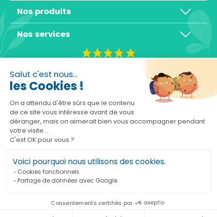
Nos produits
Nos services
4,3/5
Salut c'est nous...
les Cookies !
On a attendu d'être sûrs que le contenu
de ce site vous intéresse avant de vous
déranger, mais on aimerait bien vous accompagner pendant
Basé sur 10465 avis
votre visite...
C'est OK pour vous ?
Voici pourquoi nous utilisons des cookies.
Cookies fonctionnels
Partage de données avec Google
Ajouter au panier
Consentements certifiés par
Marchand approuvé par la Société des Avis Garantis,
cliquez ici pour vérifier
.