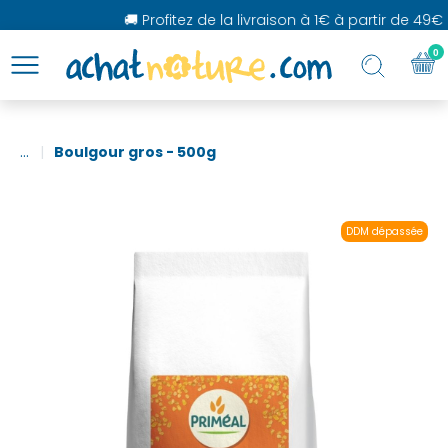
🚚 Profitez de la livraison à 1€ à partir de 49€ 
0
...
Boulgour gros - 500g
DDM dépassée