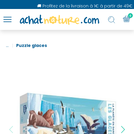
🚚 Profitez de la livraison à 1€ à partir de 49€ d
0
...
Puzzle glaces