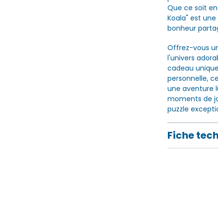
Que ce soit en 
Koala" est un
bonheur parta
Offrez-vous u
l'univers adora
cadeau unique e
personnelle, c
une aventure lu
moments de joi
puzzle exceptio
Fiche tec