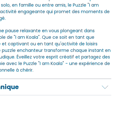
solo, en famille ou entre amis, le Puzzle "I am
e activité engageante qui promet des moments de
gé.
ne pause relaxante en vous plongeant dans
ble de "I am Koala". Que ce soit en tant que
t captivant ou en tant qu'activité de loisirs
e puzzle enchanteur transforme chaque instant en
dique. Éveillez votre esprit créatif et partagez des
e avec le Puzzle "I am Koala" - une expérience de
nnelle à chérir.
hnique