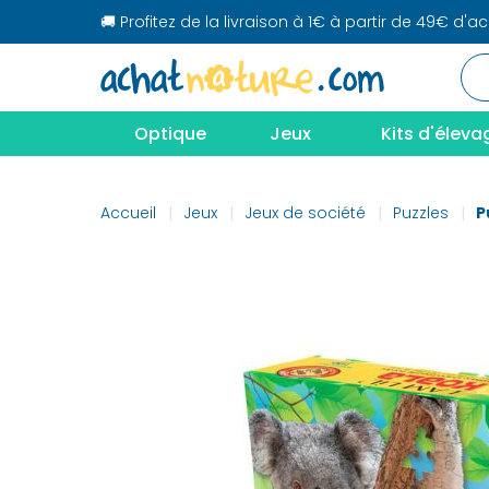
🚚 Profitez de la livraison à 1€ à partir de 49€ d'a
Optique
Jeux
Kits d'éleva
Accueil
Jeux
Jeux de société
Puzzles
P