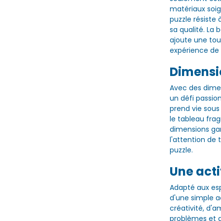
matériaux soi
puzzle résist
sa qualité. La
ajoute une to
expérience de 
Dimensi
Avec des dimen
un défi passio
prend vie sous
le tableau fr
dimensions ga
l'attention de
puzzle.
Une acti
Adapté aux esp
d'une simple ac
créativité, d'
problèmes et d