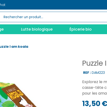
chat
ge
Lutte biologique
Épicerie bio
uzzle I am koala
Puzzle 
REF :
DAM223
Explorez le m
casse-tête ca
pour les ama
13,50 