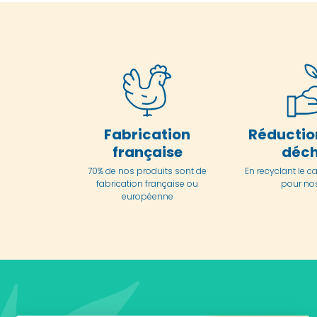
Fabrication
Réductio
française
déch
70% de nos produits sont de
En
recyclant le c
fabrication française ou
pour nos
européenne