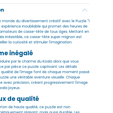
on
e monde du divertissement créatif avec le Puzzle "I
 expérience inoubliable qui promet des heures de
es amateurs de casse-tête de tous âges. Mettant en
la irrésistible, ce casse-tête super mignon est
ller la curiosité et stimuler l'imagination.
me inégalé
éduire par le charme du Koala alors que vous
e par pièce ce puzzle captivant. Les détails
a qualité de l'image font de chaque moment passé
puzzle une véritable aventure visuelle. Chaque
e avec précision, créant progressivement l'image
ala joyeux.
x de qualité
rton de haute qualité, ce puzzle est non
étiquement plaisant, mais aussi durable. Les