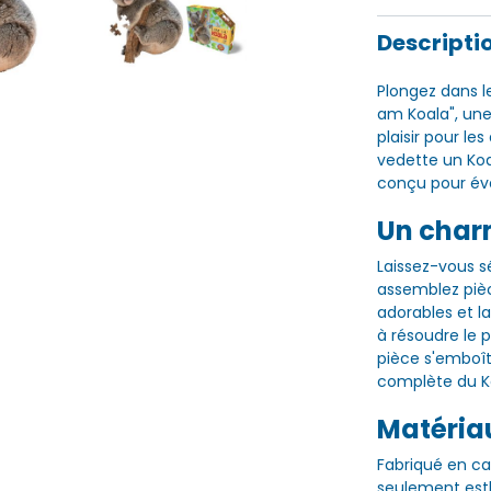
Descripti
Plongez dans l
am Koala", une
plaisir pour l
vedette un Koa
conçu pour évei
Un char
Laissez-vous s
assemblez pièc
adorables et l
à résoudre le 
pièce s'emboît
complète du Ko
Matériau
Fabriqué en ca
seulement esth