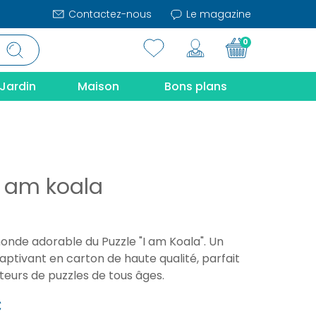
Contactez-nous
Le magazine
0
Jardin
Maison
Bons plans
I am koala
onde adorable du Puzzle "I am Koala". Un
ptivant en carton de haute qualité, parfait
teurs de puzzles de tous âges.
€