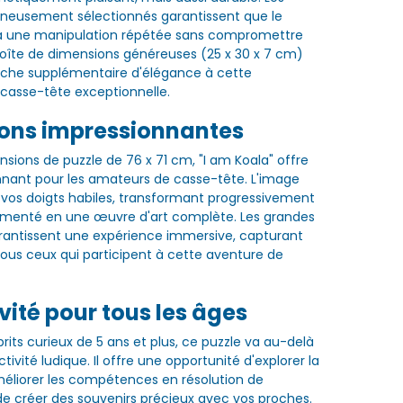
gneusement sélectionnés garantissent que le
e à une manipulation répétée sans compromettre
 boîte de dimensions généreuses (25 x 30 x 7 cm)
uche supplémentaire d'élégance à cette
casse-tête exceptionnelle.
ons impressionnantes
sions de puzzle de 76 x 71 cm, "I am Koala" offre
nnant pour les amateurs de casse-tête. L'image
 vos doigts habiles, transformant progressivement
agmenté en une œuvre d'art complète. Les grandes
rantissent une expérience immersive, capturant
 tous ceux qui participent à cette aventure de
vité pour tous les âges
rits curieux de 5 ans et plus, ce puzzle va au-delà
tivité ludique. Il offre une opportunité d'explorer la
améliorer les compétences en résolution de
e créer des souvenirs précieux avec vos proches.