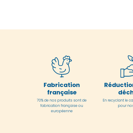
Fabrication
Réductio
française
déch
70% de nos produits sont de
En
recyclant le c
fabrication française ou
pour nos
européenne