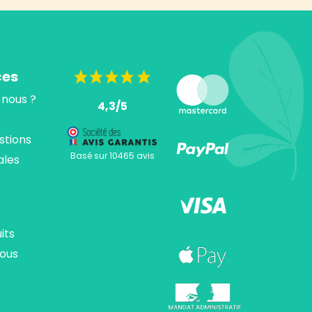
ces
nous ?
4,3/5
stions
Basé sur 10465 avis
ales
its
ous