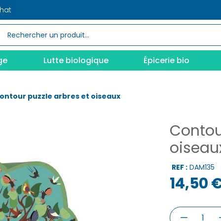
chat
ge
Lutte biologique
Épicerie bio
ontour puzzle arbres et oiseaux
Contou
oiseau
REF :
DAM135
14,50 