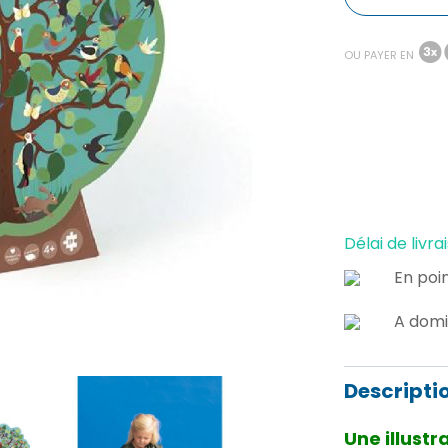
OU PAYER EN
Délai de livrai
En poin
A domi
Descripti
Une illust