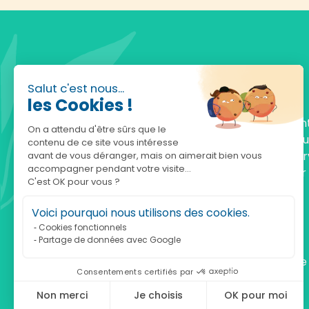
Salut c'est nous...
les Cookies !
Fondée en 2010, achatnature.com est une en
On a attendu d'être sûrs que le
française qui réunit plus de 5000 produits po
contenu de ce site vous intéresse
comprendre et protéger la nature. Notre serv
avant de vous déranger, mais on aimerait bien vous
accompagner pendant votre visite...
est à votre écoute, du lundi au vendredi, pour
C'est OK pour vous ?
accompagner.
Voici pourquoi nous utilisons des cookies.
Notre adresse :
Cookies fonctionnels
Partage de données avec Google
achatnature.com (Ethik & Nature)
160 rue Pierre Fallion - 69140 Rillieux-La-Pape
Consentements certifiés par
Non merci
Je choisis
OK pour moi