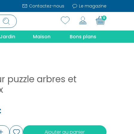
Contactez-nous
Le magazine
0
Jardin
Maison
Bons plans
r puzzle arbres et
x
€
Ajouter au panier