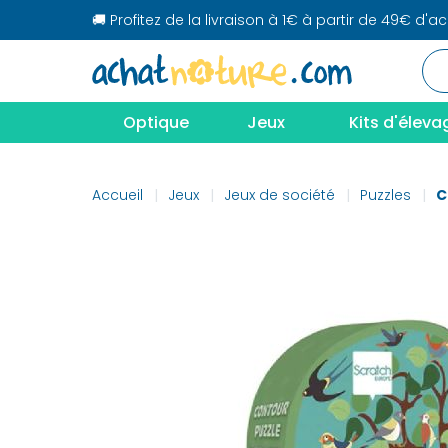
🚚 Profitez de la livraison à 1€ à partir de 49€ d'a
Optique
Jeux
Kits d'éleva
Accueil
Jeux
Jeux de société
Puzzles
C