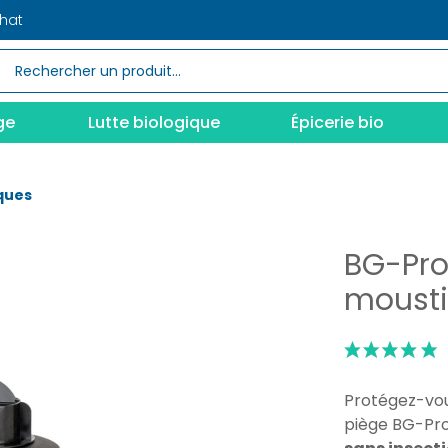
chat
ge
Lutte biologique
Épicerie bio
ques
BG-Pro
moust
Protégez-vou
piège BG-Pro