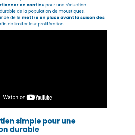
ctionner en continu
pour une réduction
 durable de la population de moustiques.
andé de le
mettre en place avant la saison des
 afin de limiter leur prolifération.
tien simple pour une
on durable