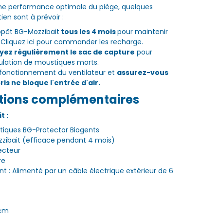
une performance optimale du piège, quelques
ien sont à prévoir :
ppât BG-Mozzibait
tous les 4 mois
pour maintenir
. Cliquez ici pour commander les recharge.
yez régulièrement le sac de capture
pour
ulation de moustiques morts.
n fonctionnement du ventilateur et
assurez-vous
is ne bloque l'entrée d'air.
tions complémentaires
t :
tiques BG-Protector Biogents
zibait (efficace pendant 4 mois)
ecteur
re
 : Alimenté par un câble électrique extérieur de 6
 cm