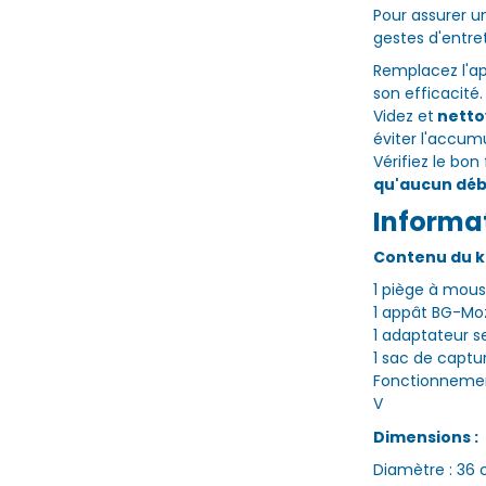
Pour assurer 
gestes d'entret
Remplacez l'a
son efficacité
Videz et
netto
éviter l'accum
Vérifiez le bo
qu'aucun débr
Informa
Contenu du ki
1 piège à mous
1 appât BG-Moz
1 adaptateur s
1 sac de captu
Fonctionnement
V
Dimensions :
Diamètre : 36