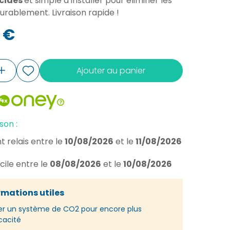
icides
et simple à installer pour éliminer les
rablement. Livraison rapide !
 €
Ajouter au panier
son :
t relais
entre le
10/08/2026
et le
11/08/2026
cile
entre le
08/08/2026
et le
10/08/2026
rmations utiles
er un système de CO2 pour encore plus
icacité