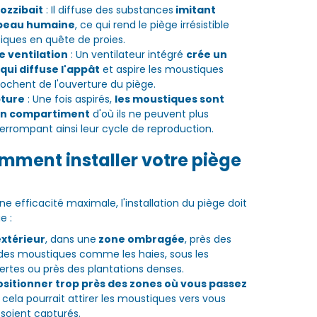
ozzibait
: Il diffuse des substances
imitant
a peau humaine
, ce qui rend le piège irrésistible
iques en quête de proies.
 ventilation
: Un ventilateur intégré
crée un
qui diffuse l'appât
et aspire les moustiques
prochent de l'ouverture du piège.
pture
: Une fois aspirés,
les moustiques sont
un compartiment
d'où ils ne peuvent plus
terrompant ainsi leur cycle de reproduction.
mment installer votre piège
ne efficacité maximale, l'installation du piège doit
e :
extérieur
, dans une
zone ombragée
, près des
 des moustiques comme les haies, sous les
ertes ou près des plantations denses.
positionner trop près des zones où vous passez
r cela pourrait attirer les moustiques vers vous
 soient capturés.