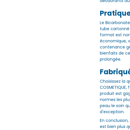
déodorants d
Pratiqu
Le Bicarbonat
tube cartonné
format est non
économique, vo
contenance gé
bienfaits de c
prolongée.
Fabriqu
Choisissez la 
COSMETIQUE, fa
produit est ga
normes les plus
peau le soin q
d'exception.
En conclusion
est bien plus q