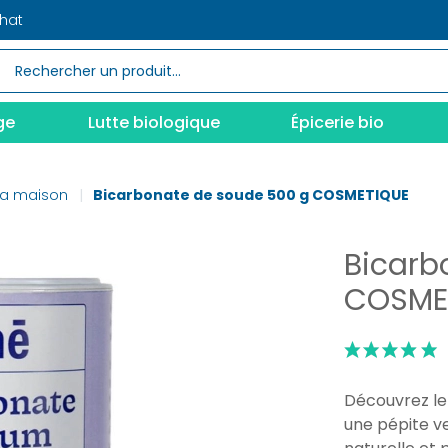
chat
ge
Lutte biologique
Épicerie bio
la maison
Bicarbonate de soude 500 g COSMETIQUE
Bicarb
COSME
Découvrez le
une pépite v