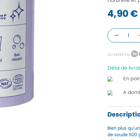
naturelle et 
4,90 €
OU PAYER EN
Délai de livrai
En poin
A domi
Descripti
Bien plus qu'u
de soude 500 