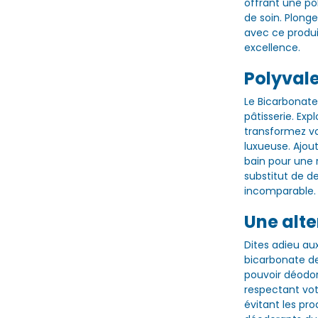
offrant une po
de soin. Plonge
avec ce produit
excellence.
Polyval
Le Bicarbonate
pâtisserie. Exp
transformez vo
luxueuse. Ajou
bain pour une 
substitut de d
incomparable.
Une alte
Dites adieu au
bicarbonate d
pouvoir déodor
respectant vot
évitant les pr