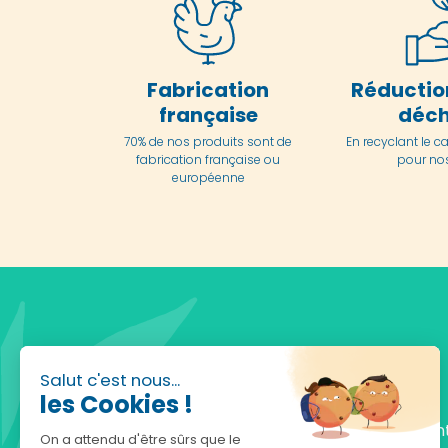
Fabrication
Réductio
française
déch
70% de nos produits sont de
En
recyclant le c
fabrication française ou
pour nos
européenne
Salut c'est nous...
les Cookies !
Fondée en 2010, achatnature.com est une en
On a attendu d'être sûrs que le