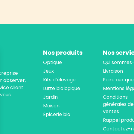
Nos produits
Nos servi
Optique
Qui sommes-
Jeux
Livraison
treprise
Kits d’élevage
Foire aux que
ur observer,
ice client
Lutte biologique
Mentions lég
 vous
Jardin
Conditions
générales de
Maison
ventes
Épicerie bio
Rappel produ
Contactez-n