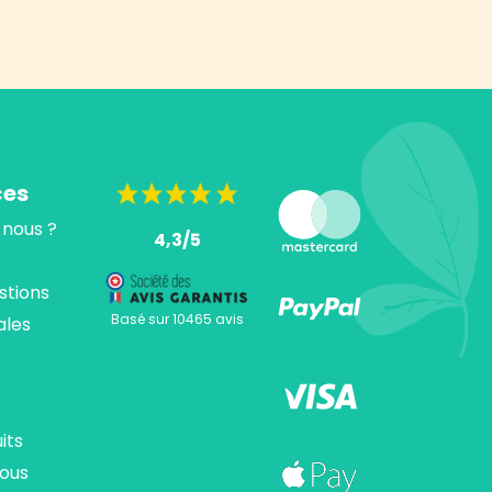
ces
nous ?
4,3/5
stions
Basé sur 10465 avis
ales
its
ous