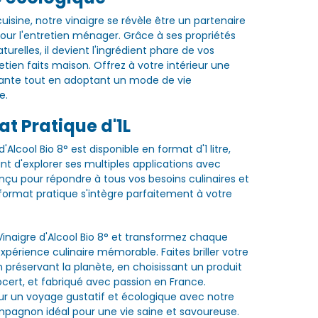
uisine, notre vinaigre se révèle être un partenaire
our l'entretien ménager. Grâce à ses propriétés
urelles, il devient l'ingrédient phare de vos
etien faits maison. Offrez à votre intérieur une
tante tout en adoptant un mode de vie
e.
t Pratique d'1L
'Alcool Bio 8° est disponible en format d'1 litre,
t d'explorer ses multiples applications avec
nçu pour répondre à tous vos besoins culinaires et
ormat pratique s'intègre parfaitement à votre
Vinaigre d'Alcool Bio 8° et transformez chaque
xpérience culinaire mémorable. Faites briller votre
 préservant la planète, en choisissant un produit
cocert, et fabriqué avec passion en France.
r un voyage gustatif et écologique avec notre
ompagnon idéal pour une vie saine et savoureuse.