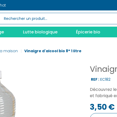
chat
ge
Lutte biologique
Épicerie bio
la maison
Vinaigre d'alcool bio 8° 1 litre
Vinaigr
REF :
EC182
Découvrez le 
et fabriqué e
3,50 €