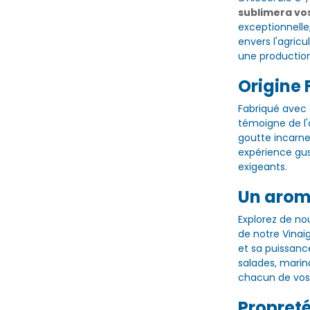
sublimera vos
exceptionnelle
envers l'agricu
une productio
Origine 
Fabriqué avec
témoigne de l'
goutte incarne 
expérience gust
exigeants.
Un arom
Explorez de no
de notre Vinaig
et sa puissanc
salades, marin
chacun de vos
Propret