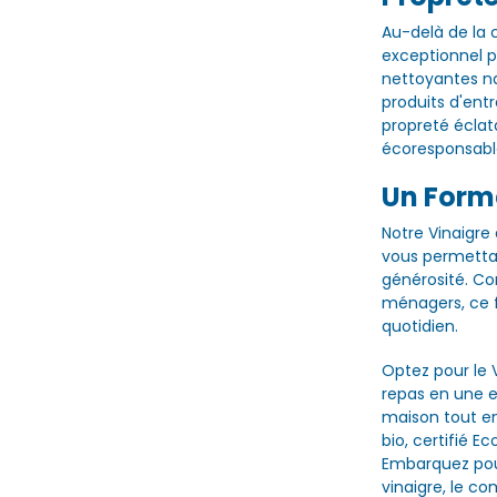
Au-delà de la c
exceptionnel p
nettoyantes nat
produits d'entr
propreté écla
écoresponsabl
Un Forma
Notre Vinaigre d
vous permettan
générosité. Co
ménagers, ce f
quotidien.
Optez pour le 
repas en une e
maison tout en
bio, certifié E
Embarquez pou
vinaigre, le c