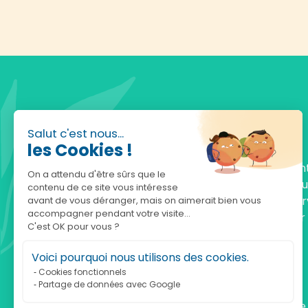
Salut c'est nous...
les Cookies !
Fondée en 2010, achatnature.com est une en
On a attendu d'être sûrs que le
française qui réunit plus de 5000 produits po
contenu de ce site vous intéresse
comprendre et protéger la nature. Notre serv
avant de vous déranger, mais on aimerait bien vous
accompagner pendant votre visite...
est à votre écoute, du lundi au vendredi, pour
C'est OK pour vous ?
accompagner.
Voici pourquoi nous utilisons des cookies.
Notre adresse :
Cookies fonctionnels
Partage de données avec Google
achatnature.com (Ethik & Nature)
160 rue Pierre Fallion - 69140 Rillieux-La-Pape