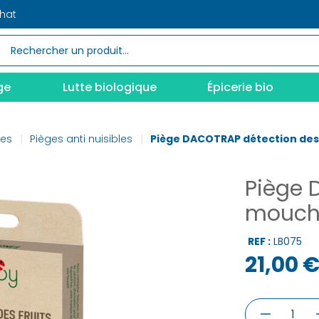
chat
ge
Lutte biologique
Épicerie bio
nes
Pièges anti nuisibles
Piège DACOTRAP détection des
Piège 
mouche
REF :
LB075
21,00 