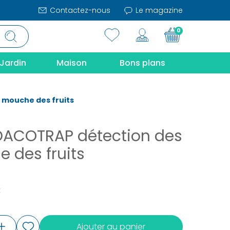
Contactez-nous
Le magazine
0
Jardin
Maison
Bons plans
 mouche des fruits
DACOTRAP détection des
 des fruits
€
Ajouter au panier