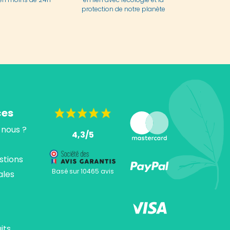
protection de notre planète
ces
nous ?
4,3/5
stions
Basé sur 10465 avis
ales
its