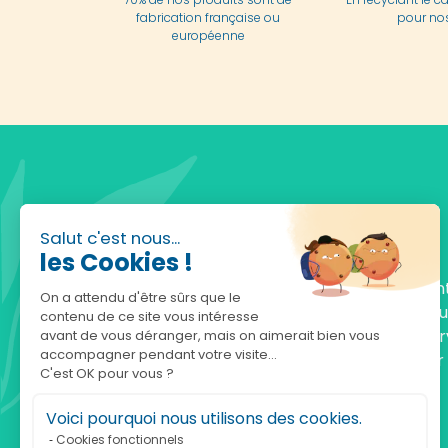
fabrication française ou
pour nos
européenne
Salut c'est nous...
les Cookies !
Fondée en 2010, achatnature.com est une en
On a attendu d'être sûrs que le
française qui réunit plus de 5000 produits po
contenu de ce site vous intéresse
comprendre et protéger la nature. Notre serv
avant de vous déranger, mais on aimerait bien vous
accompagner pendant votre visite...
est à votre écoute, du lundi au vendredi, pour
C'est OK pour vous ?
accompagner.
Voici pourquoi nous utilisons des cookies.
Notre adresse :
Cookies fonctionnels