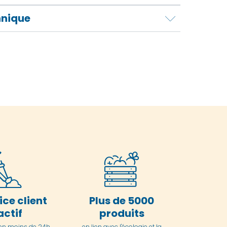
hnique
ice client
Plus de 5000
actif
produits
en moins de 24h
en lien avec l'écologie et la