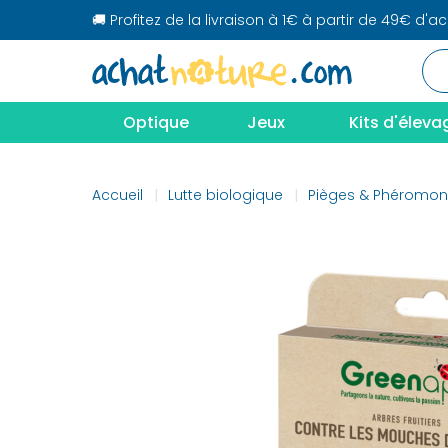
🚚 Profitez de la livraison à 1€ à partir de 49€ d'a
Optique
Jeux
Kits d'éleva
Accueil
Lutte biologique
Pièges & Phéromo