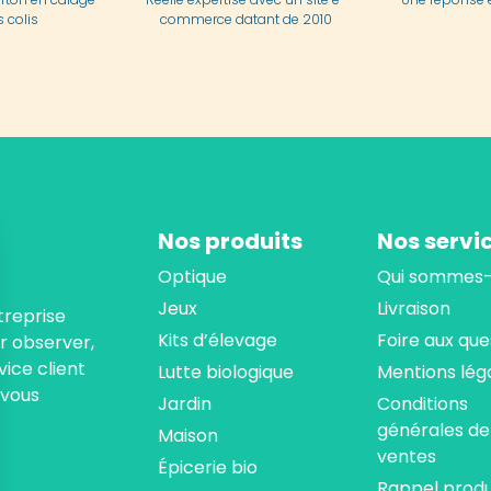
 colis
commerce datant de 2010
Nos produits
Nos servi
Optique
Qui sommes-
Jeux
Livraison
treprise
Kits d’élevage
Foire aux que
ur observer,
ice client
Lutte biologique
Mentions lég
 vous
Jardin
Conditions
générales de
Maison
ventes
Épicerie bio
Rappel produ