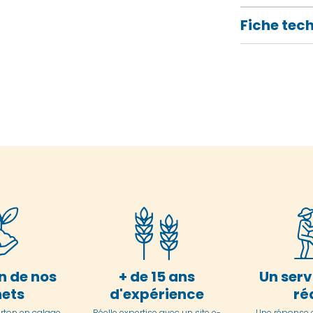
Fiche tec
n de nos
+ de 15 ans
Un serv
ets
d'expérience
ré
arton en
calage
Réelle expertise avec un site e-
Une réponse 