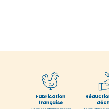
Fabrication
Réductio
française
déch
70% de nos produits sont de
En
recyclant le c