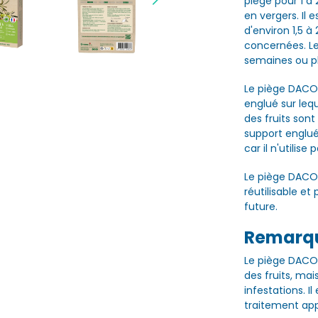
piège pour 1 à 
en vergers. Il 
d'environ 1,5 à
concernées. Le
semaines ou pl
Le piège DACOT
englué sur leq
des fruits sont
support englué
car il n'utilise
Le piège DACOTRA
réutilisable et
future.
Remarq
Le piège DACO
des fruits, ma
infestations. 
traitement app