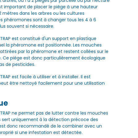
2 arbres, ou 1 à 2 pièges par parcelle ou par hectare
est important de placer le piège à une hauteur
 2 mètres dans les arbres ou les cultures
s phéromones sont à changer tous les 4 à 6
us souvent si nécessaire.
RAP est constitué d'un support en plastique
uel la phéromone est positionnée. Les mouches
 attirées par la phéromone et restent collées sur le
. Ce piège est donc particulièrement écologique
 pas de pesticides.
P est facile à utiliser et à installer. Il est
 peut être nettoyé facilement pour une utilisation
ue
TRAP ne permet pas de lutter contre les mouches
is sert uniquement à la détection précoce des
Il est donc recommandé de le combiner avec un
roprié si une infestation est détectée.