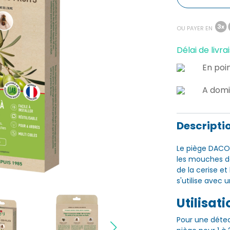
OU PAYER EN
Délai de livrai
En poin
A domi
Descripti
Le piège DACOT
les mouches de
de la cerise e
s'utilise avec
Utilisati
Pour une détec