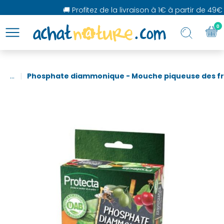
🚚 Profitez de la livraison à 1€ à partir de 49€ d
0
...
Phosphate diammonique - Mouche piqueuse des frui