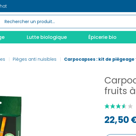
chat
ge
Lutte biologique
Épicerie bio
nes
Pièges anti nuisibles
Carpocapses : kit de piégeage 
Carpoc
fruits 
22,50 