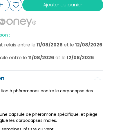
Ajouter au panier
son :
t relais
entre le
11/08/2026
et le
12/08/2026
cile
entre le
11/08/2026
et le
12/08/2026
on
ction à phéromones contre le carpocapse des
à une capsule de phéromone spécifique, et piège
glué les carpocapses mâles.
7 semaines, résiste au vent.