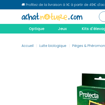
🚚 Profitez de la livraison à 1€ à partir de 49€ d'a
Optique
Jeux
Kits d'éleva
Accueil
Lutte biologique
Pièges & Phéromo