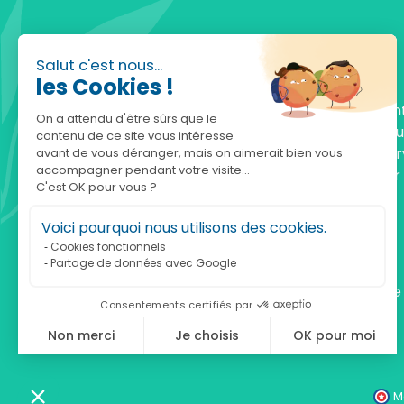
Salut c'est nous...
les Cookies !
Fondée en 2010, achatnature.com est une en
On a attendu d'être sûrs que le
française qui réunit plus de 5000 produits po
contenu de ce site vous intéresse
comprendre et protéger la nature. Notre serv
avant de vous déranger, mais on aimerait bien vous
accompagner pendant votre visite...
est à votre écoute, du lundi au vendredi, pour
C'est OK pour vous ?
accompagner.
Voici pourquoi nous utilisons des cookies.
Notre adresse :
Cookies fonctionnels
Partage de données avec Google
achatnature.com (Ethik & Nature)
160 rue Pierre Fallion - 69140 Rillieux-La-Pape
Consentements certifiés par
Non merci
Je choisis
OK pour moi
Axeptio consent
Plateforme de Gestion du Consentement : Personnalisez vos Optio
Notre plateforme vous permet d'adapter et de gérer vos paramètres 
M