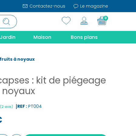
Contactez-nous
Le magazine
0
Jardin
Maison
Bons plans
fruits à noyaux
apses : kit de piégeage
à noyaux
REF :
PT004
€
|
(2 avis)