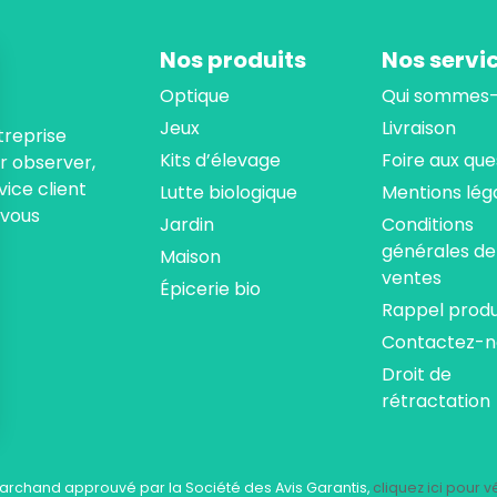
Nos produits
Nos servi
Optique
Qui sommes-
Jeux
Livraison
treprise
Kits d’élevage
Foire aux que
ur observer,
ice client
Lutte biologique
Mentions lég
 vous
Jardin
Conditions
générales de
Maison
ventes
Épicerie bio
Rappel produ
Contactez-n
Droit de
rétractation
ns
de confidentialité, en garantissant la conformité avec les réglementat
archand approuvé par la Société des Avis Garantis,
cliquez ici pour vé