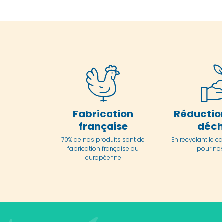
Fabrication
Réductio
française
déch
70% de nos produits sont de
En
recyclant le c
fabrication française ou
pour nos
européenne