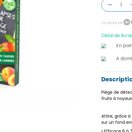
OU PAYER EN
Délai de livrai
En poin
A domi
Descripti
Piège de déte
fruits à noyaux
Attire, grâce 
sur un fond en
• Efficace 6 à 