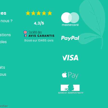
ces
nous ?
4,3/5
stions
Basé sur 10465 avis
ales
its
ous
ions. Personnalisez vos préférences pour contrôler la manière dont vos
rifier
.