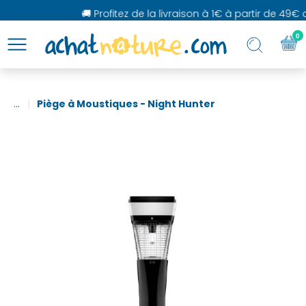
🚚 Profitez de la livraison à 1€ à partir de 49€ d
0
...
Piège à Moustiques - Night Hunter