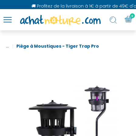
🚚 Profitez de la livraison à 1€ à partir de 49€ d'ac
0
...
Piège à Moustiques - Tiger Trap Pro