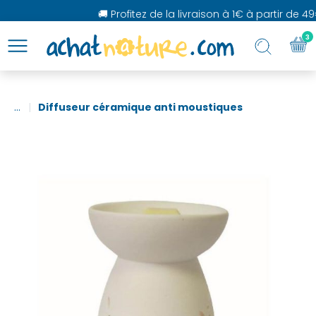
🚚 Profitez de la livraison à 1€ à partir de 49
3
...
Diffuseur céramique anti moustiques