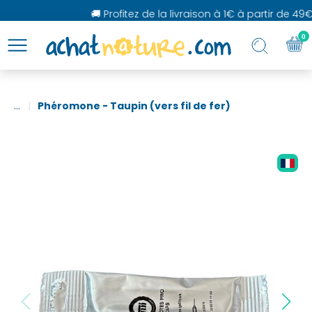
🚚 Profitez de la livraison à 1€ à partir de 49€
0
...
Phéromone - Taupin (vers fil de fer)