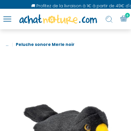
🚚 Profitez de la livraison à 1€ à partir de 49€ d'ac
0
...
Peluche sonore Merle noir